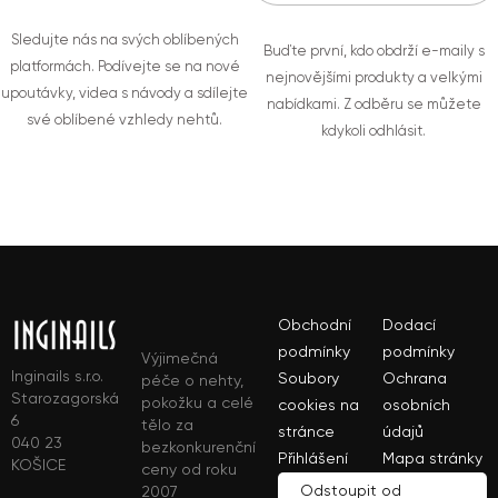
Sledujte nás na svých oblíbených
Buďte první, kdo obdrží e-maily s
platformách. Podívejte se na nové
nejnovějšími produkty a velkými
upoutávky, videa s návody a sdílejte
nabídkami. Z odběru se můžete
své oblíbené vzhledy nehtů.
kdykoli odhlásit.
Obchodní
Dodací
podmínky
podmínky
Výjimečná
Inginails s.r.o.
Soubory
Ochrana
péče o nehty,
Starozagorská
pokožku a celé
cookies na
osobních
6
tělo za
stránce
údajů
040 23
bezkonkurenční
Přihlášení
Mapa stránky
KOŠICE
ceny od roku
Odstoupit od
2007