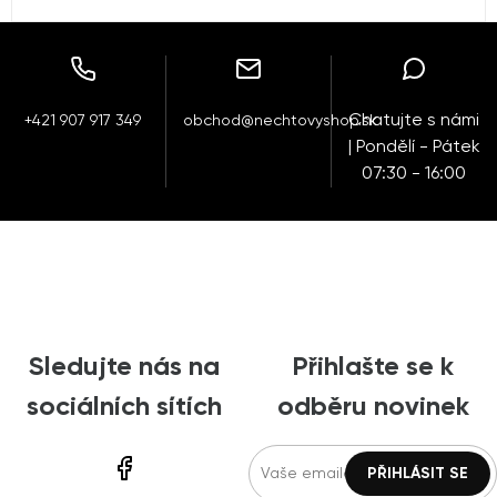
Chatujte s námi
+421 907 917 349
obchod@nechtovyshop.sk
| Pondělí - Pátek
07:30 - 16:00
Sledujte nás na
Přihlašte se k
sociálních sítích
odběru novinek