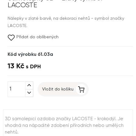
LACOSTE
Nálepky v zlaté barvě, na dekoraci nehtů - symbol značky
LACOSTE.
Přidat do oblíbených
Kód výrobku 61.03a
13 Kč
s DPH
expand_less
Vložit do košíku
expand_more
3D samolepicí ozdoba značky LACOSTE - krokodýl. Je
vhodná na nápadité zdobení přírodních nebo umělých
nehtů.