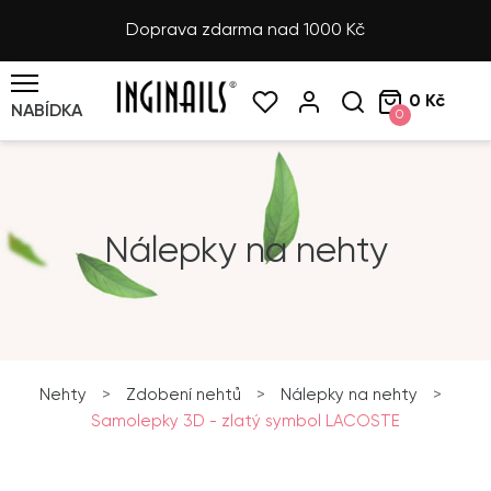
Doprava zdarma nad 1000 Kč
0 Kč
NABÍDKA
0
Nálepky na nehty
Nehty
>
Zdobení nehtů
>
Nálepky na nehty
>
Samolepky 3D - zlatý symbol LACOSTE