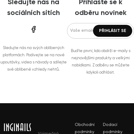
Sledujte nás na
Přihlašte se k
sociálních sítích
odběru novinek
Sledujte nás na svých oblíbených
Buďte první, kdo obdrží e-maily s
platformách. Podívejte se na nové
nejnovějšími produkty a velkými
upoutávky, videa s návody a sdílejte
nabídkami. Z odběru se můžete
své oblíbené vzhledy nehtů.
kdykoli odhlásit.
Obchodní
Dodací
podmínky
podmínky
Výjimečná