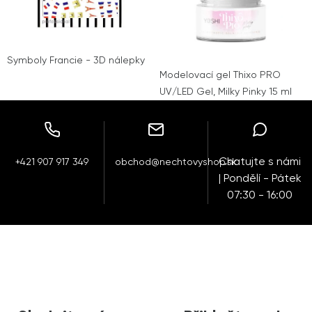
Symboly Francie - 3D nálepky
Modelovací gel Thixo PRO
UV/LED Gel, Milky Pinky 15 ml
Chatujte s námi
+421 907 917 349
obchod@nechtovyshop.sk
| Pondělí - Pátek
07:30 - 16:00