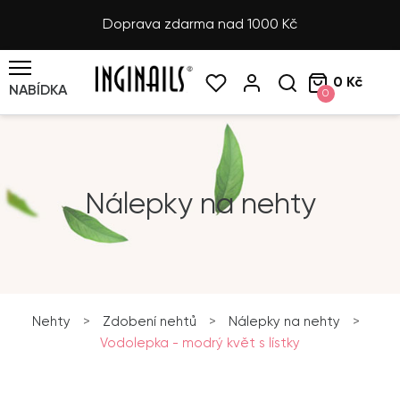
Doprava zdarma nad 1000 Kč
0 Kč
NABÍDKA
0
Nálepky na nehty
Nehty
>
Zdobení nehtů
>
Nálepky na nehty
>
Vodolepka - modrý květ s lístky