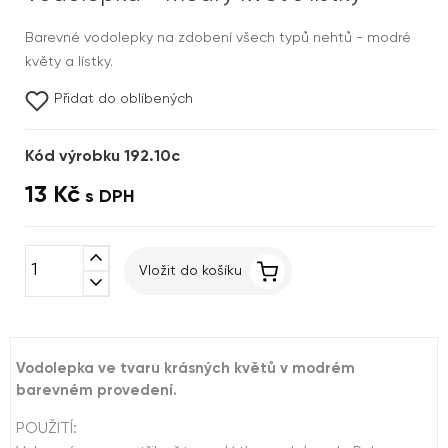
Barevné vodolepky na zdobení všech typů nehtů - modré
květy a lístky.
Přidat do oblíbených
Kód výrobku 192.10c
13 Kč
s DPH
expand_less
Vložit do košíku
expand_more
Vodolepka ve tvaru krásných květů v modrém
barevném provedení.
POUŽITÍ: