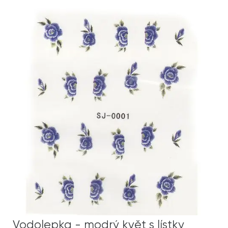
Vodolepka - modrý květ s lístky