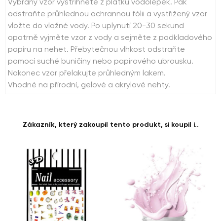
Vybraný vzor vystřihněte z plátku vodolepek. Pak
odstraňte průhlednou ochrannou fólii a vystřižený vzor
vložte do vlažné vody. Po uplynutí 20-30 sekund
opatrně vyjměte vzor z vody a sejměte z podkladového
papíru na nehet. Přebytečnou vlhkost odstraňte
pomocí suché buničiny nebo papírového ubrousku.
Nakonec vzor přelakujte průhledným lakem.
Vhodné na přírodní, gelové a akrylové nehty.
Zákazník, který zakoupil tento produkt, si koupil i..