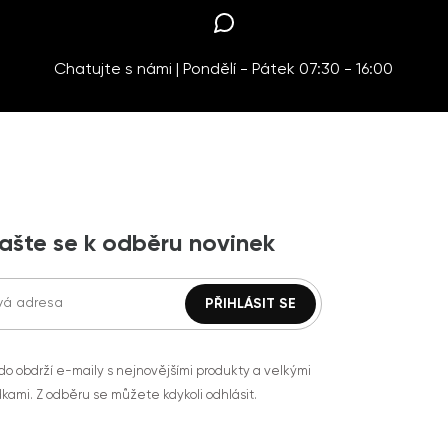
Chatujte s námi | Pondělí - Pátek 07:30 - 16:00
lašte se k odběru novinek
do obdrží e-maily s nejnovějšími produkty a velkými
kami. Z odběru se můžete kdykoli odhlásit.