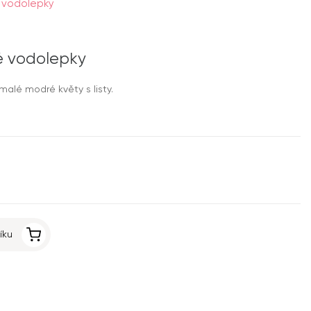
é vodolepky
é vodolepky
alé modré květy s listy.
íku