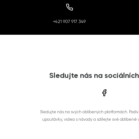
+421 907 917 349
Sledujte nás na sociálních
Sledujte nás na svých oblíbených platformách. Podí
upoutávky, videa s návody a sdílejte své oblíbené