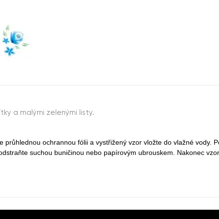
y a malými zelenými listy.
e průhlednou ochrannou fólii a vystřižený vzor vložte do vlažné vody. 
t odstraňte suchou buničinou nebo papírovým ubrouskem. Nakonec vzo