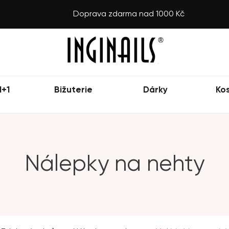
Doprava zdarma nad 1000 Kč
1+1
Bižuterie
Dárky
Ko
Nálepky na nehty