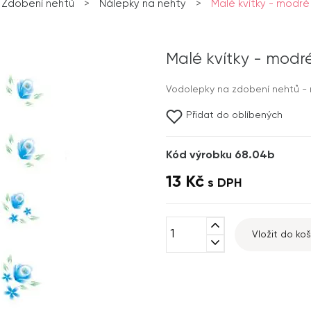
Zdobení nehtů
>
Nálepky na nehty
>
Malé kvítky - modr
Malé kvítky - modr
Vodolepky na zdobení nehtů - m
Přidat do oblíbených
Kód výrobku 68.04b
13 Kč
s DPH
expand_less
Vložit do koš
expand_more