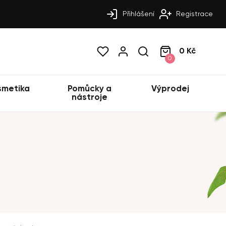
Přihlášení
Registrace
0 Kč
0
smetika
Pomůcky a
Výprodej
nástroje