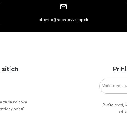
obchod@nechtovyshop.sk
 sítích
Přih
vejte se na nové
Buďte první, k
 vzhledy nehtů.
nabíd