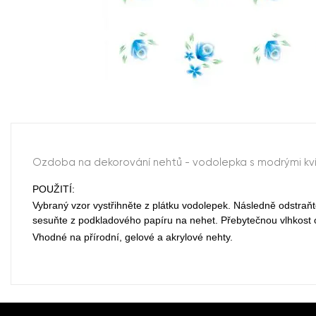
Ozdoba na dekorování nehtů - vodolepka s modrými kvítk
POUŽITÍ:
Vybraný vzor vystřihněte z plátku vodolepek. Následně odstraňt
sesuňte z podkladového papíru na nehet. Přebytečnou vlhkos
Vhodné na přírodní, gelové a akrylové nehty.