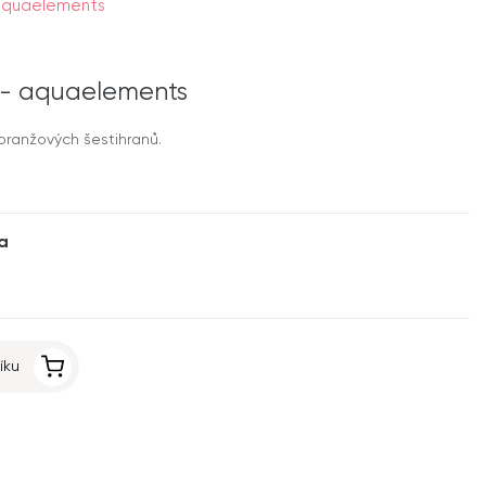
 aquaelements
 - aquaelements
 oranžových šestihranů.
a
íku