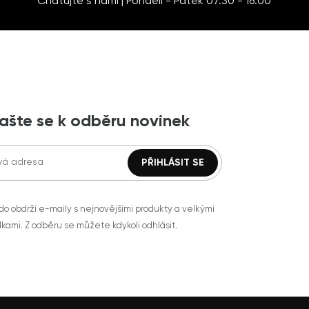
Chatujte s námi | Pondělí - Pátek 07:30 - 16:00
lašte se k odběru novinek
do obdrží e-maily s nejnovějšími produkty a velkými
kami. Z odběru se můžete kdykoli odhlásit.