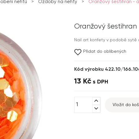
obení nehtů
>
Ozdoby na nehty
>
Oranžový šestihran -
Oranžový šestihran
Nail art konfety v podobě sytě
Přidat do oblíbených
Kód výrobku 422.10/166.10
13 Kč
s DPH
expand_less
Vložit do koš
expand_more