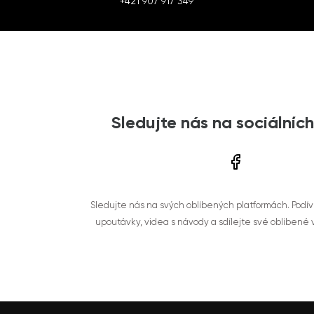
+421 907 917 349
Sledujte nás na sociálních
Sledujte nás na svých oblíbených platformách. Podí
upoutávky, videa s návody a sdílejte své oblíbené