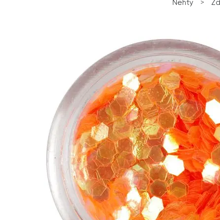
Nehty
>
Zd