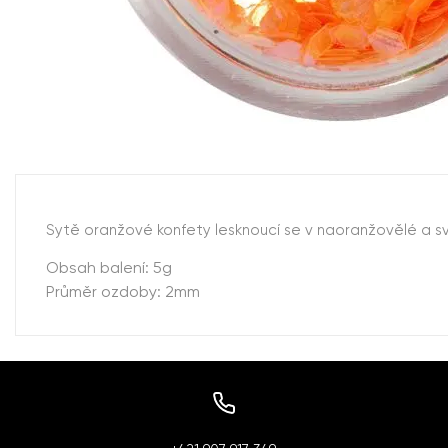
Sytě oranžové konfety lesknoucí se v naoranžovělé a s
Obsah balení: 5g
Průměr ozdoby: 2mm