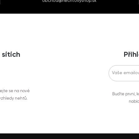
obchod@nechtovyshop.sk
 sítích
Přih
vejte se na nové
Buďte první, k
 vzhledy nehtů.
nabíd