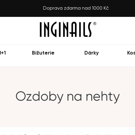
Doprava zdarma nad 1000 Kč
1+1
Bižuterie
Dárky
Ko
Ozdoby na nehty