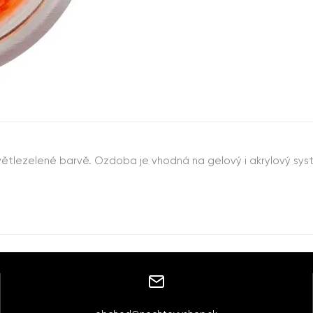
větlezelené barvě. Ozdoba je vhodná na gelový i akrylový sy