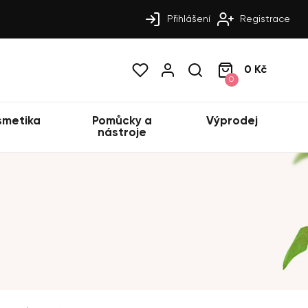
Přihlášení
Registrace
0 Kč
0
smetika
Pomůcky a
Výprodej
nástroje