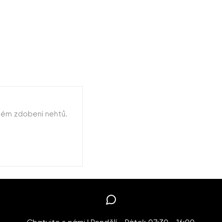
stém zdobení nehtů.