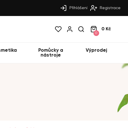
Přihlášení
Registrace
0 Kč
0
smetika
Pomůcky a
Výprodej
nástroje