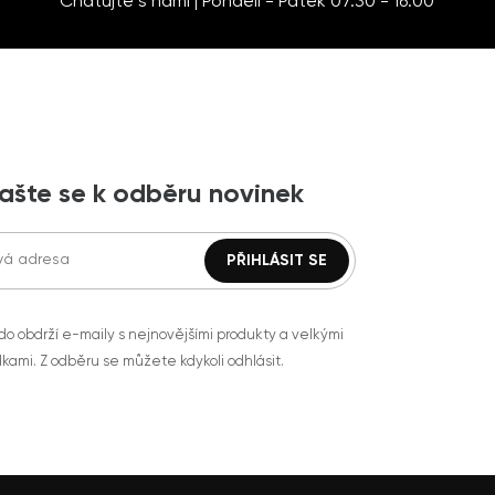
Chatujte s námi | Pondělí - Pátek 07:30 - 16:00
lašte se k odběru novinek
do obdrží e-maily s nejnovějšími produkty a velkými
kami. Z odběru se můžete kdykoli odhlásit.