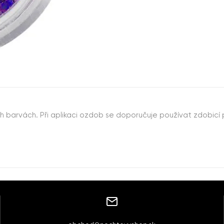
 barvách. Při aplikaci ozdob se doporučuje používat zdobicí 