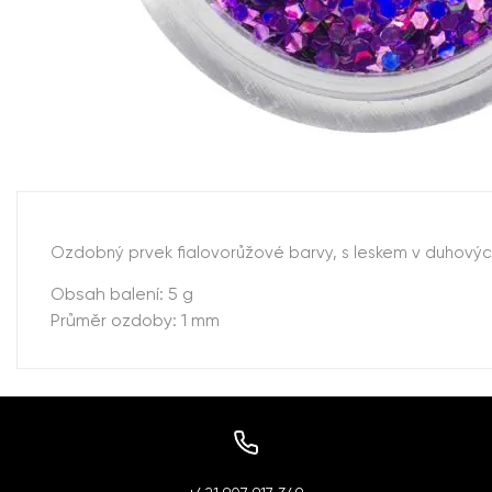
Ozdobný prvek fialovorůžové barvy, s leskem v duhových
Obsah balení: 5 g
Průměr ozdoby: 1 mm