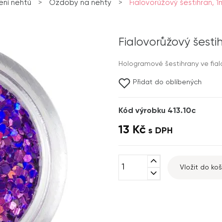
ní nehtů
>
Ozdoby na nehty
>
Fialovorůžový šestihran, 1
Fialovorůžový šesti
Hologramové šestihrany ve fia
Přidat do oblíbených
Kód výrobku 413.10c
13 Kč
s DPH
expand_less
Vložit do koš
expand_more