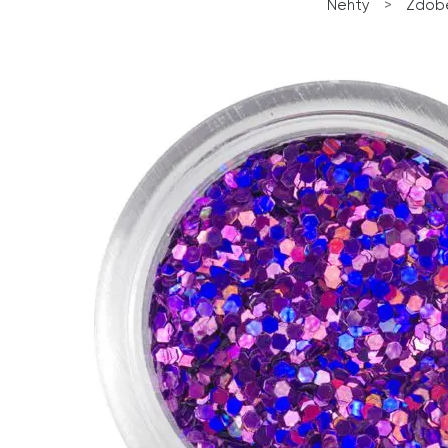
Nehty
>
Zdobe