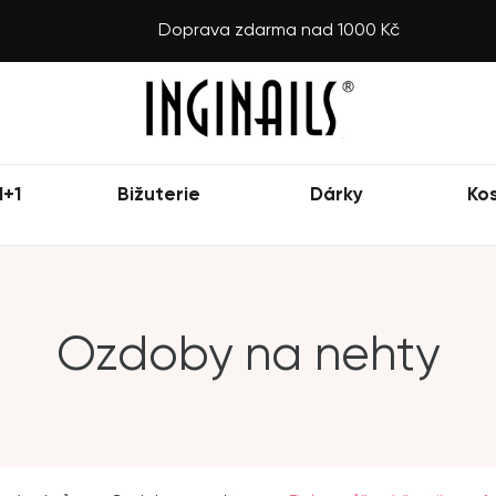
Doprava zdarma nad 1000 Kč
1+1
Bižuterie
Dárky
Ko
Ozdoby na nehty