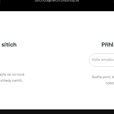
obchod@nechtovyshop.sk
 sítích
Přih
vejte se na nové
Buďte první, k
 vzhledy nehtů.
nabíd