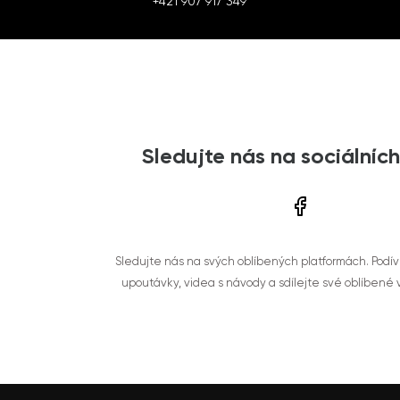
+421 907 917 349
Sledujte nás na sociálních
Sledujte nás na svých oblíbených platformách. Podí
upoutávky, videa s návody a sdílejte své oblíbené