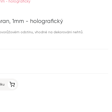
mm - holografický
hran, 1mm - holografický
lovorůžovém odstínu, vhodné na dekorování nehtů.
íku