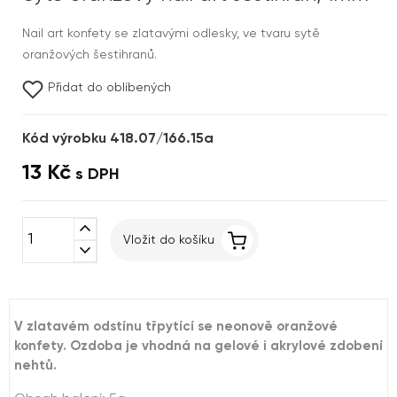
Nail art konfety se zlatavými odlesky, ve tvaru sytě
oranžových šestihranů.
Přidat do oblíbených
Kód výrobku 418.07/166.15a
13 Kč
s DPH
expand_less
Vložit do košíku
expand_more
V zlatavém odstínu třpytící se neonově oranžové
konfety. Ozdoba je vhodná na gelové i akrylové zdobení
nehtů.