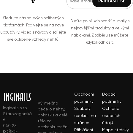
Sledujte nás na svých oblíbených
Buďte první, kdo obdrží e-maily s
platformách. Podívejte se na nové
nejnovějšími produkty a velkými
upoutávky, videa s návody a sdílejte
nabídkami. Z odběru se můžete
své oblíbené vzhledy nehtů.
kdykoli odhlásit.
Obchodní
Dodací
podmínky
podmínky
Výjimečná
Inginails s.r.o.
Soubory
Ochrana
péče o nehty,
Starozagorská
pokožku a celé
cookies na
osobních
6
tělo za
stránce
údajů
040 23
bezkonkurenční
Přihlášení
Mapa stránky
KOŠICE