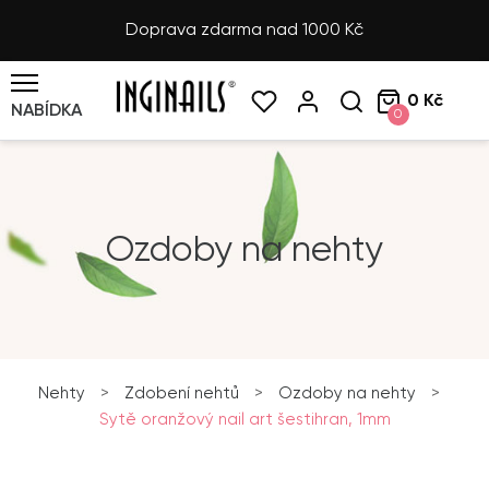
Doprava zdarma nad 1000 Kč
0 Kč
NABÍDKA
0
Ozdoby na nehty
Nehty
>
Zdobení nehtů
>
Ozdoby na nehty
>
Sytě oranžový nail art šestihran, 1mm