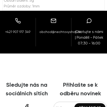
Obsah balení: 5g
Průměr ozdoby: 1mm
Chatujte s námi
+421 907 917 349
obchod@nechtovyshop.sk
| Pondělí - Pátek
07:30 - 16:00
Sledujte nás na
Přihlašte se k
sociálních sítích
odběru novinek