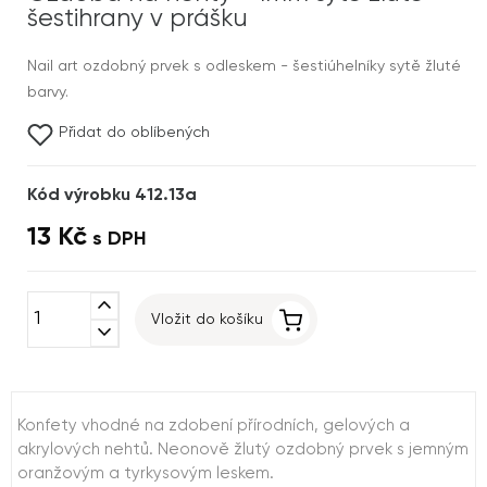
šestihrany v prášku
Nail art ozdobný prvek s odleskem - šestiúhelníky sytě žluté
barvy.
Přidat do oblíbených
Kód výrobku 412.13a
13 Kč
s DPH
expand_less
Vložit do košíku
expand_more
Konfety vhodné na zdobení přírodních, gelových a
akrylových nehtů. Neonově žlutý ozdobný prvek s jemným
oranžovým a tyrkysovým leskem.