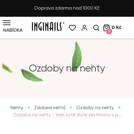
Doprava zdarma nad 1000 Kč
0 Kč
NABÍDKA
0
Ozdoby na nehty
Nehty
>
Zdobení nehtů
>
Ozdoby na nehty
>
Ozdoba na nehty - 1mm sytě žluté šestihrany v p...