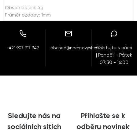
Obsah balení: 5g
Průměr ozdoby: 1mm
Chatujte s námi
+421 907 917 349
obchod@nechtovyshop.sk
| Pondělí - Pátek
07:30 - 16:00
Sledujte nás na
Přihlašte se k
sociálních sítích
odběru novinek