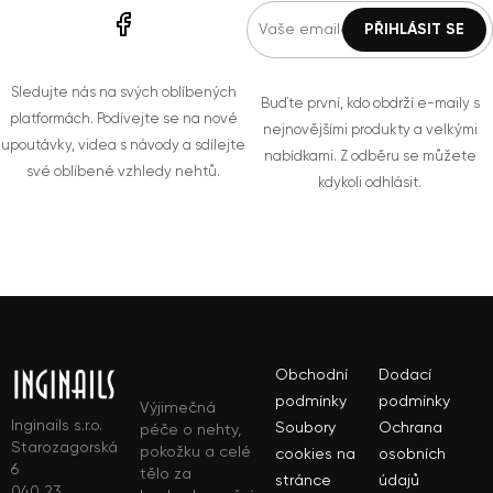
Sledujte nás na svých oblíbených
Buďte první, kdo obdrží e-maily s
platformách. Podívejte se na nové
nejnovějšími produkty a velkými
upoutávky, videa s návody a sdílejte
nabídkami. Z odběru se můžete
své oblíbené vzhledy nehtů.
kdykoli odhlásit.
Obchodní
Dodací
podmínky
podmínky
Výjimečná
Inginails s.r.o.
Soubory
Ochrana
péče o nehty,
Starozagorská
pokožku a celé
cookies na
osobních
6
tělo za
stránce
údajů
040 23