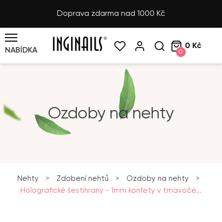
Doprava zdarma nad 1000 Kč
0 Kč
NABÍDKA
0
Ozdoby na nehty
Nehty
>
Zdobení nehtů
>
Ozdoby na nehty
>
Holografické šestihrany - 1mm konfety v tmavoče...