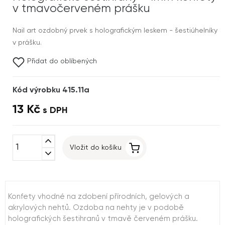
v tmavočerveném prášku
Nail art ozdobný prvek s holografickým leskem - šestiúhelníky
v prášku.
Přidat do oblíbených
Kód výrobku 415.11a
13 Kč
s DPH
expand_less
Vložit do košíku
expand_more
Konfety vhodné na zdobení přírodních, gelových a
akrylových nehtů. Ozdoba na nehty je v podobě
holografických šestihranů v tmavě červeném prášku.