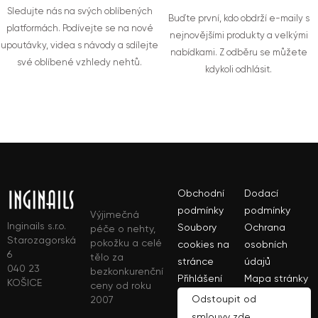
Sledujte nás na svých oblíbených
Buďte první, kdo obdrží e-maily s
platformách. Podívejte se na nové
nejnovějšími produkty a velkými
upoutávky, videa s návody a sdílejte
nabídkami. Z odběru se můžete
své oblíbené vzhledy nehtů.
kdykoli odhlásit.
Obchodní
Dodací
podmínky
podmínky
Výjimečná
Inginails s.r.o.
Soubory
Ochrana
péče o nehty,
Starozagorská
pokožku a celé
cookies na
osobních
6
tělo za
stránce
údajů
040 23
bezkonkurenční
Přihlášení
Mapa stránky
KOŠICE
ceny od roku
Odstoupit od
2007
smlouvy zde