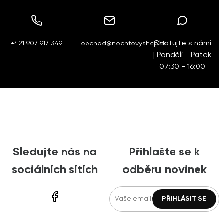
Chatujte s námi
+421 907 917 349
obchod@nechtovyshop.sk
| Pondělí - Pátek
07:30 - 16:00
Sledujte nás na
Přihlašte se k
sociálních sítích
odběru novinek