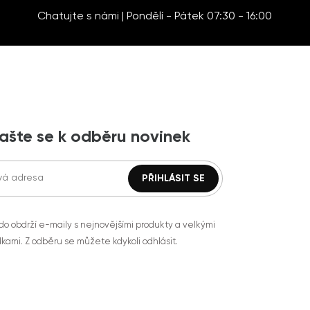
Chatujte s námi | Pondělí - Pátek 07:30 - 16:00
lašte se k odběru novinek
do obdrží e-maily s nejnovějšími produkty a velkými
kami. Z odběru se můžete kdykoli odhlásit.