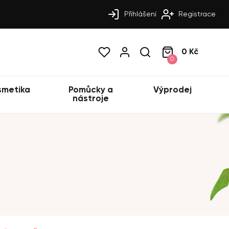
Přihlášení
Registrace
0 Kč
0
smetika
Pomůcky a
Výprodej
nástroje