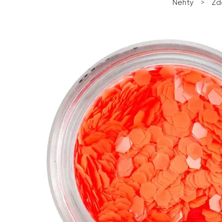
Nehty
>
Zd