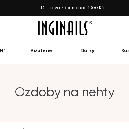
Doprava zdarma nad 1000 Kč
1+1
Bižuterie
Dárky
Ko
Ozdoby na nehty