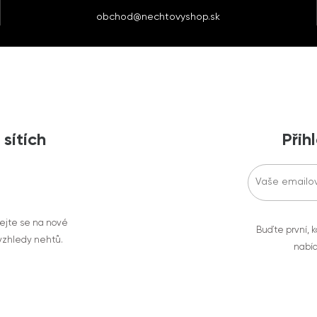
obchod@nechtovyshop.sk
 sítích
Přih
vejte se na nové
Buďte první, k
 vzhledy nehtů.
nabíd