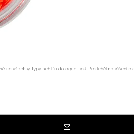
dné na všechny typy nehtů i do aqua tipů. Pro lehčí nanášení