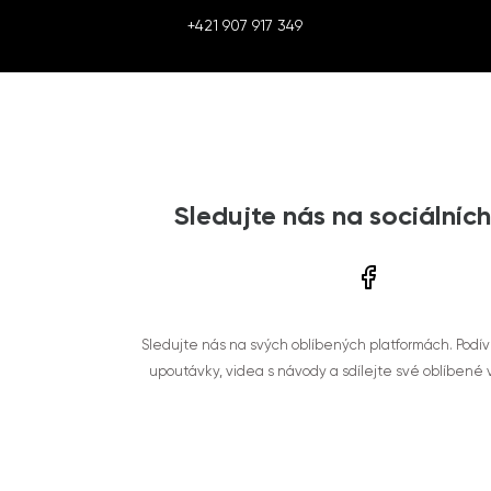
+421 907 917 349
Sledujte nás na sociálních
Sledujte nás na svých oblíbených platformách. Podí
upoutávky, videa s návody a sdílejte své oblíbené