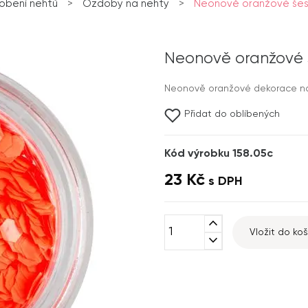
obení nehtů
>
Ozdoby na nehty
>
Neonově oranžové šes
Neonově oranžové 
Neonově oranžové dekorace na 
Přidat do oblíbených
Kód výrobku 158.05c
23 Kč
s DPH
expand_less
Vložit do koš
expand_more