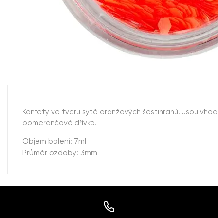
Konfety ve tvaru sytě oranžových šestihranů. Jsou vho
pomerančové dřívko.
Objem balení: 7ml
Průměr ozdoby: 3mm