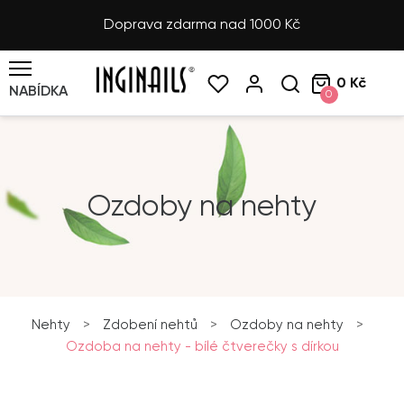
Doprava zdarma nad 1000 Kč
0 Kč
NABÍDKA
0
Ozdoby na nehty
Nehty
>
Zdobení nehtů
>
Ozdoby na nehty
>
Ozdoba na nehty - bílé čtverečky s dírkou