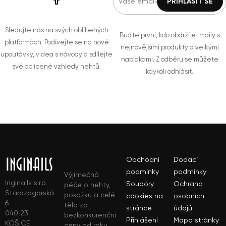
Sledujte nás na svých oblíbených
Buďte první, kdo obdrží e-maily s
platformách. Podívejte se na nové
nejnovějšími produkty a velkými
upoutávky, videa s návody a sdílejte
nabídkami. Z odběru se můžete
své oblíbené vzhledy nehtů.
kdykoli odhlásit.
Obchodní
Dodací
podmínky
podmínky
Výjimečná
Inginails s.r.o.
Soubory
Ochrana
péče o nehty,
Starozagorská
pokožku a celé
cookies na
osobních
6
tělo za
stránce
údajů
040 23
bezkonkurenční
Přihlášení
Mapa stránky
KOŠICE
ceny od roku