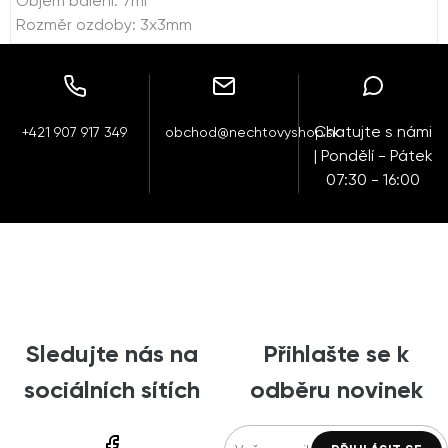
Objem balení: 7ml
Rozměr ozdoby: 3x3mm
Chatujte s námi
+421 907 917 349
obchod@nechtovyshop.sk
| Pondělí - Pátek
07:30 - 16:00
Sledujte nás na
Přihlašte se k
sociálních sítích
odběru novinek