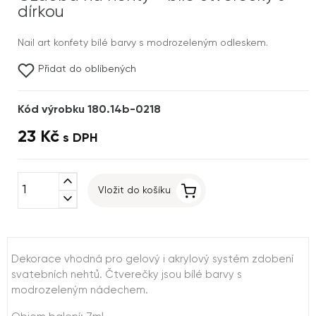
dírkou
Nail art konfety bílé barvy s modrozeleným odleskem.
Přidat do oblíbených
Kód výrobku 180.14b-0218
23 Kč
s DPH
expand_less
Vložit do košíku
expand_more
Dekorace vhodná pro gelový i akrylový systém zdobení
svatebních nehtů. Čtverečky jsou bílé barvy s
modrozeleným nádechem.