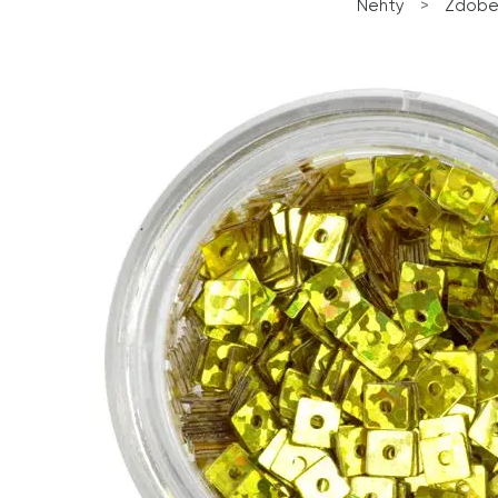
Nehty
>
Zdobe