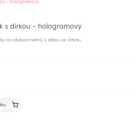
rkou - hologramový
k s dírkou - hologramový
ky na zdobení nehtů, s dírkou ve středu.
íku