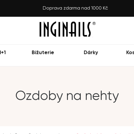
Doprava zdarma nad 1000 Kč
1+1
Bižuterie
Dárky
Ko
Ozdoby na nehty