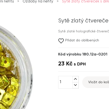
ní nehtů
>
Ozdoby na nehty
>
Sytě zlatý čtvereček s dí
Sytě zlatý čtvereče
Sytě zlaté holografické čtvereč
Přidat do oblíbených
Kód výrobku 180.12a-0201
23 Kč
s DPH
expand_less
Vložit do koš
expand_more