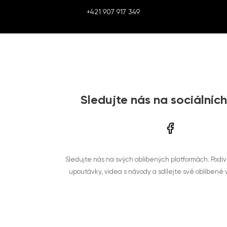
+421 907 917 349
Sledujte nás na sociálních
Sledujte nás na svých oblíbených platformách. Podí
upoutávky, videa s návody a sdílejte své oblíbené