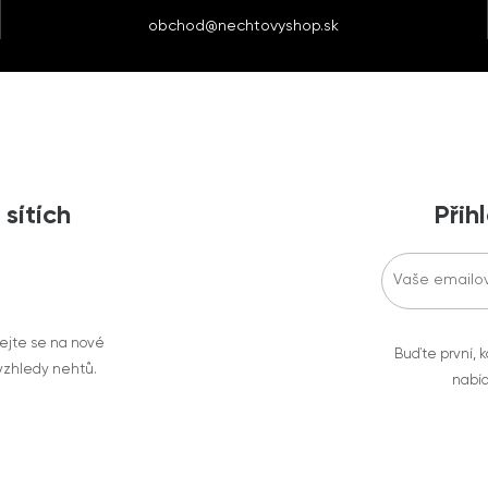
obchod@nechtovyshop.sk
 sítích
Přih
vejte se na nové
Buďte první, k
 vzhledy nehtů.
nabíd