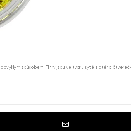
obvyklým způsobem. Flitry jsou ve tvaru sytě zlatého čtverečku