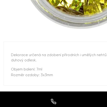
Dekorace určená na zdobení přírodních i umělých nehtů 
duhový odlesk.
Objem balení: 7ml
Rozměr ozdoby: 3x3mm