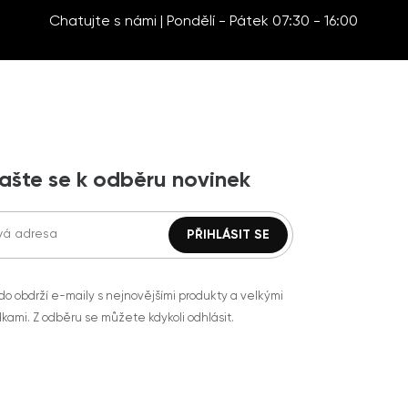
Chatujte s námi | Pondělí - Pátek 07:30 - 16:00
lašte se k odběru novinek
do obdrží e-maily s nejnovějšími produkty a velkými
kami. Z odběru se můžete kdykoli odhlásit.