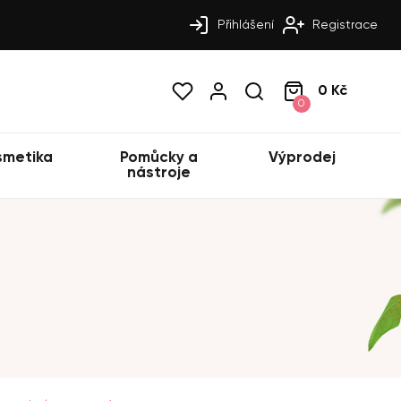
Přihlášení
Registrace
0 Kč
0
smetika
Pomůcky a
Výprodej
nástroje