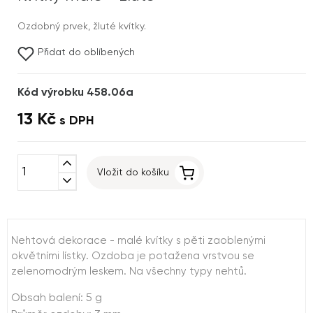
Ozdobný prvek, žluté kvítky.
Přidat do oblíbených
Kód výrobku 458.06a
13 Kč
s DPH
expand_less
Vložit do košíku
expand_more
Nehtová dekorace - malé kvítky s pěti zaoblenými
okvětními lístky. Ozdoba je potažena vrstvou se
zelenomodrým leskem. Na všechny typy nehtů.
Obsah balení: 5 g