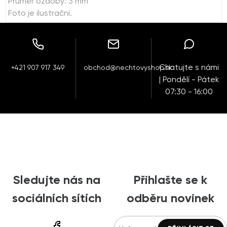
Průměr ozdoby: 3 mm
Foto je ilustrační.
Chatujte s námi
+421 907 917 349
obchod@nechtovyshop.sk
| Pondělí - Pátek
07:30 - 16:00
Sledujte nás na
Přihlašte se k
sociálních sítích
odběru novinek