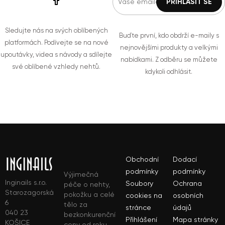
Sledujte nás na svých oblíbených
Buďte první, kdo obdrží e-maily s
platformách. Podívejte se na nové
nejnovějšími produkty a velkými
upoutávky, videa s návody a sdílejte
nabídkami. Z odběru se můžete
své oblíbené vzhledy nehtů.
kdykoli odhlásit.
Obchodní
Dodací
podmínky
podmínky
Výjimečná
Inginails s.r.o.
Soubory
Ochrana
péče o nehty,
Starozagorská
pokožku a celé
cookies na
osobních
6
tělo za
stránce
údajů
040 23
bezkonkurenční
Přihlášení
Mapa stránky
KOŠICE