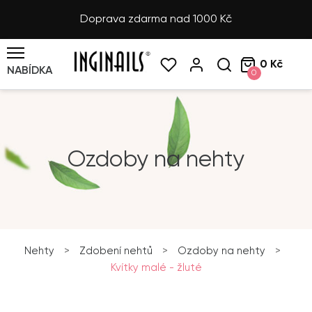
Doprava zdarma nad 1000 Kč
0 Kč
NABÍDKA
0
Ozdoby na nehty
Nehty
>
Zdobení nehtů
>
Ozdoby na nehty
>
Kvítky malé - žluté