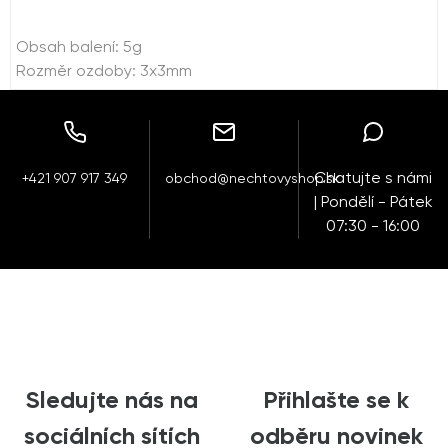
Obsah balení: 5g
Rozměr ozdoby: 3x3mm
Chatujte s námi
+421 907 917 349
obchod@nechtovyshop.sk
| Pondělí - Pátek
07:30 - 16:00
Sledujte nás na
Přihlašte se k
sociálních sítích
odběru novinek