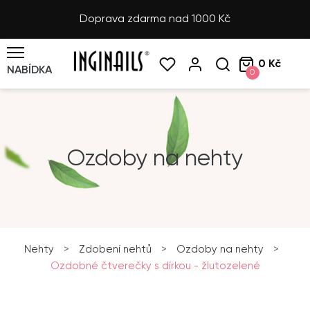
Doprava zdarma nad 1000 Kč
0 Kč
NABÍDKA
0
Ozdoby na nehty
Nehty
>
Zdobení nehtů
>
Ozdoby na nehty
>
Ozdobné čtverečky s dírkou - žlutozelené