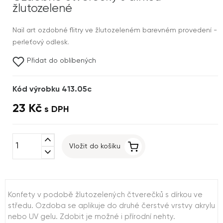
žlutozelené
Nail art ozdobné flitry ve žlutozeleném barevném provedení -
perleťový odlesk.
Přidat do oblíbených
Kód výrobku 413.05c
23 Kč
s DPH
expand_less
Vložit do košíku
expand_more
Konfety v podobě žlutozelených čtverečků s dírkou ve
středu. Ozdoba se aplikuje do druhé čerstvé vrstvy akrylu
nebo UV gelu. Zdobit je možné i přírodní nehty.