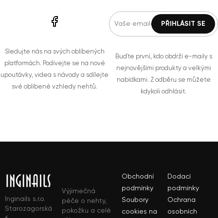
Sledujte nás na svých oblíbených
Buďte první, kdo obdrží e-maily s
platformách. Podívejte se na nové
nejnovějšími produkty a velkými
upoutávky, videa s návody a sdílejte
nabídkami. Z odběru se můžete
své oblíbené vzhledy nehtů.
kdykoli odhlásit.
Obchodní
Dodací
podmínky
podmínky
Výjimečná
Inginails s.r.o.
Soubory
Ochrana
péče o nehty,
Starozagorská
pokožku a celé
cookies na
osobních