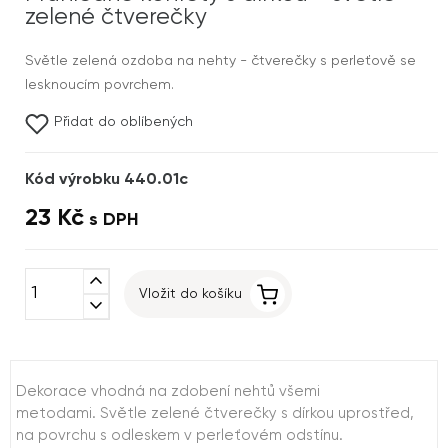
zelené čtverečky
Světle zelená ozdoba na nehty - čtverečky s perleťově se
lesknoucím povrchem.
Přidat do oblíbených
Kód výrobku 440.01c
23 Kč
s DPH
expand_less
Vložit do košíku
expand_more
Dekorace vhodná na zdobení nehtů všemi
metodami. Světle zelené čtverečky s dírkou uprostřed,
na povrchu s odleskem v perleťovém odstínu.