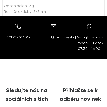
Obsah balení: 5g
Rozměr ozdoby: 3x3mm
Chatujte s námi
+421 907 917 349
obchod@nechtovyshop.sk
| Pondělí - Pátek
07:30 - 16:00
Sledujte nás na
Přihlašte se k
sociálních sítích
odběru novinek