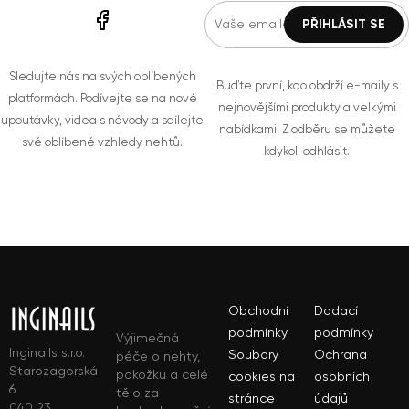
Sledujte nás na svých oblíbených
Buďte první, kdo obdrží e-maily s
platformách. Podívejte se na nové
nejnovějšími produkty a velkými
upoutávky, videa s návody a sdílejte
nabídkami. Z odběru se můžete
své oblíbené vzhledy nehtů.
kdykoli odhlásit.
Obchodní
Dodací
podmínky
podmínky
Výjimečná
Inginails s.r.o.
Soubory
Ochrana
péče o nehty,
Starozagorská
pokožku a celé
cookies na
osobních
6
tělo za
stránce
údajů
040 23