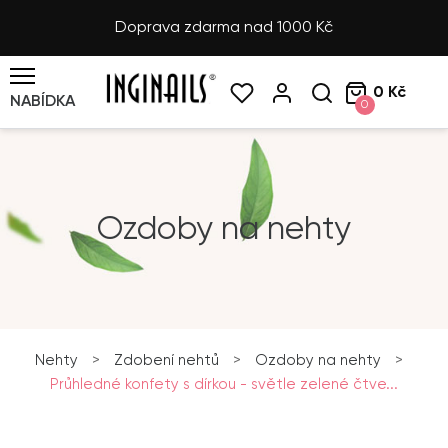
Doprava zdarma nad 1000 Kč
0 Kč
NABÍDKA
0
Ozdoby na nehty
Nehty
>
Zdobení nehtů
>
Ozdoby na nehty
>
Průhledné konfety s dírkou - světle zelené čtve...