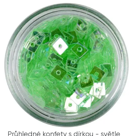
Průhledné konfety s dírkou - světle