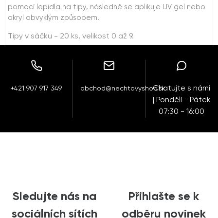
pomocí lepidla na tipy, následně se aplikuje UV gel nebo
akryl obvyklým způsobem.
Tipy v sáčku - 20 ks, velikost 0 až 9.
Chatujte s námi
+421 907 917 349
obchod@nechtovyshop.sk
| Pondělí - Pátek
07:30 - 16:00
Sledujte nás na
Přihlašte se k
sociálních sítích
odběru novinek