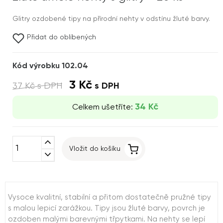
Glitry ozdobené tipy na přírodní nehty v odstínu žluté barvy.
Přidat do oblíbených
Kód výrobku 102.04
3 Kč
37 Kč
s DPH
s DPH
34 Kč
Celkem ušetříte:
expand_less
Vložit do košíku
expand_more
Vysoce kvalitní, stabilní a přitom dostatečně pružné tipy
s malou lepicí zarážkou. Tipy jsou žluté barvy, povrch je
ozdoben malými barevnými třpytkami. Na nehty se lepí