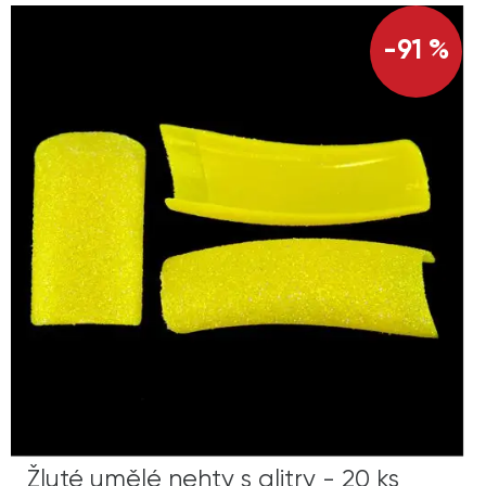
-91 %
Žluté umělé nehty s glitry - 20 ks