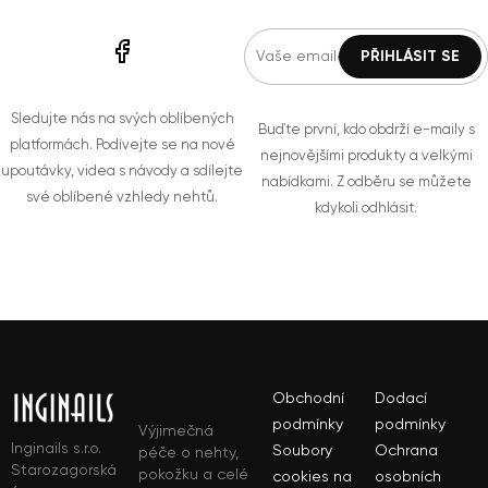
Sledujte nás na svých oblíbených
Buďte první, kdo obdrží e-maily s
platformách. Podívejte se na nové
nejnovějšími produkty a velkými
upoutávky, videa s návody a sdílejte
nabídkami. Z odběru se můžete
své oblíbené vzhledy nehtů.
kdykoli odhlásit.
Obchodní
Dodací
podmínky
podmínky
Výjimečná
Inginails s.r.o.
Soubory
Ochrana
péče o nehty,
Starozagorská
pokožku a celé
cookies na
osobních