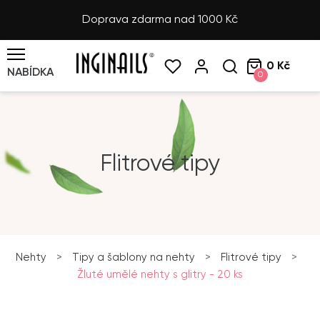
Doprava zdarma nad 1000 Kč
0 Kč
NABÍDKA
0
Flitrové tipy
Nehty
>
Tipy a šablony na nehty
>
Flitrové tipy
>
Žluté umělé nehty s glitry - 20 ks