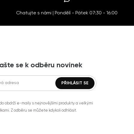
Chatujte s námi | Pondělí - Pátek 07:30 - 16:00
lašte se k odběru novinek
do obdrží e-maily s nejnovějšími produkty a velkými
kami. Z odběru se můžete kdykoli odhlásit.