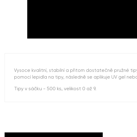
Vysoce kvalitní, stabilní a přitom dostatečně pružné ti
pomocí lepidla na tipy, následně se aplikuje UV gel ne
Tipy v sáčku - 500 ks, velikost 0 až 9.