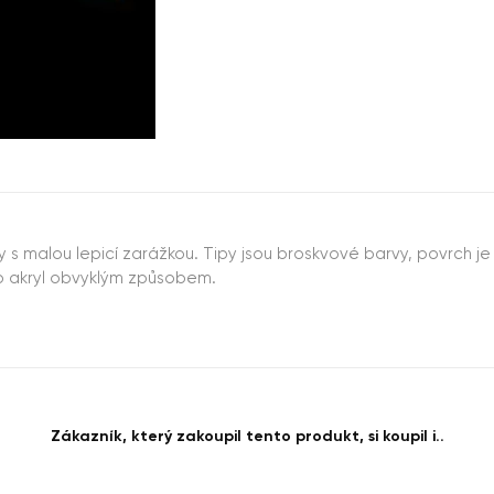
py s malou lepicí zarážkou. Tipy jsou broskvové barvy, povrch 
bo akryl obvyklým způsobem.
Zákazník, který zakoupil tento produkt, si koupil i..