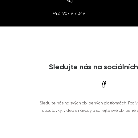
+421 907 917 349
Sledujte nás na sociálních
Sledujte nás na svých oblíbených platformách. Podí
upoutávky, videa s návody a sdílejte své oblíbené