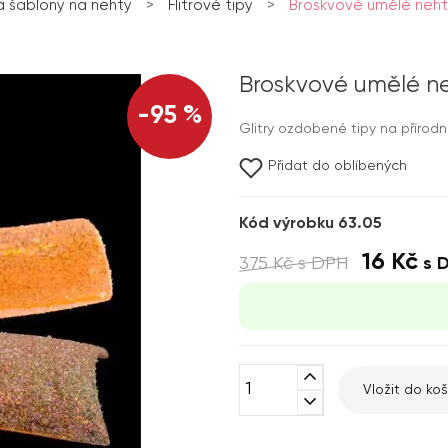
a šablony na nehty
>
Flitrové tipy
>
Broskvové umělé nehty 
Broskvové umělé neh
-95 %
Glitry ozdobené tipy na přírodn
Přidat do oblíbených
Kód výrobku 63.05
16 Kč
375 Kč
s DPH
s 
expand_less
Vložit do koš
expand_more