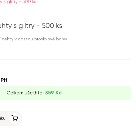
s glitry - 500 ks
ty s glitry - 500 ks
í nehty v odstínu broskvové barvy.
DPH
359 Kč
Celkem ušetříte:
íku