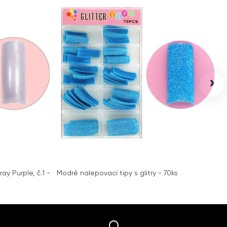
›
y Purple, č.1 -
Modré nalepovací tipy s glitry - 70ks