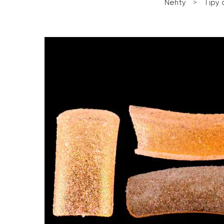
Nehty
>
Tipy 