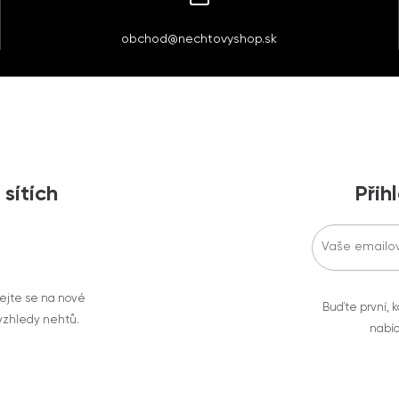
obchod@nechtovyshop.sk
 sítích
Přih
vejte se na nové
Buďte první, k
 vzhledy nehtů.
nabíd