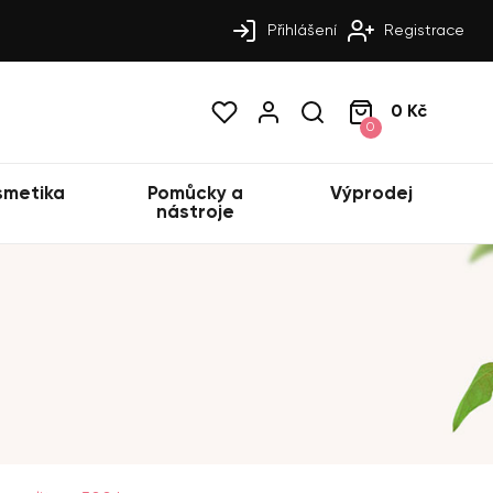
Přihlášení
Registrace
0 Kč
0
smetika
Pomůcky a
Výprodej
nástroje