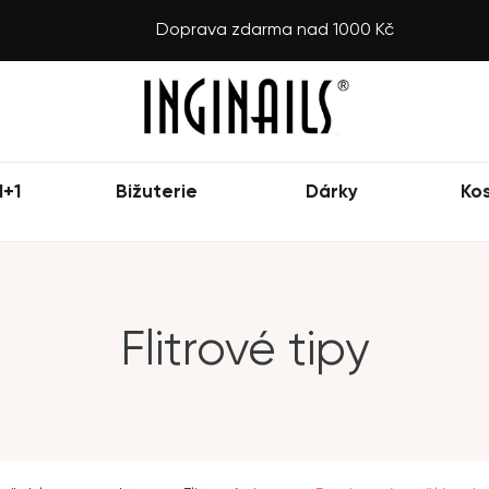
Doprava zdarma nad 1000 Kč
1+1
Bižuterie
Dárky
Ko
Flitrové tipy