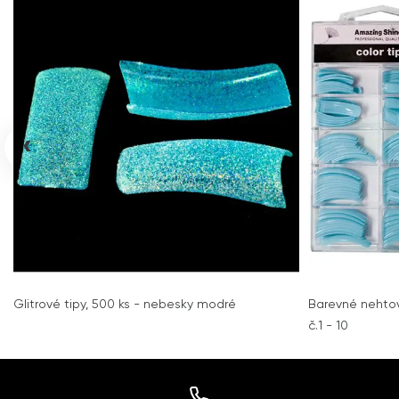
‹
Glitrové tipy, 500 ks - nebesky modré
Barevné nehtové
č.1 - 10