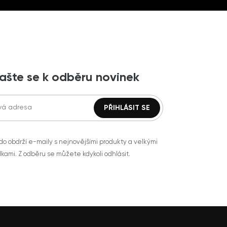
lašte se k odběru novinek
do obdrží e-maily s nejnovějšími produkty a velkými
kami. Z odběru se můžete kdykoli odhlásit.