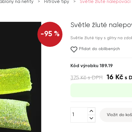
šablony na nehty
>
Flitrové tipy
>
Světle žluté nalepovací t
Světle žluté nalepov
-95 %
Světle žluté tipy s glitry na zd
Přidat do oblíbených
Kód výrobku 189.19
16 Kč
375 Kč
s DPH
s 
expand_less
Vložit do koš
expand_more