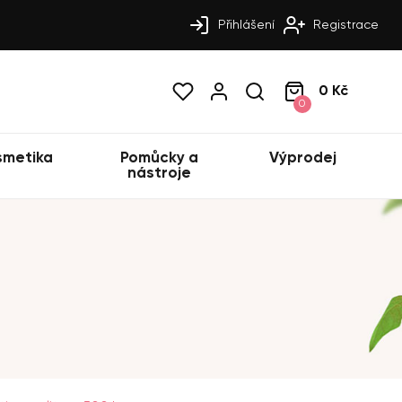
Přihlášení
Registrace
0 Kč
0
smetika
Pomůcky a
Výprodej
nástroje