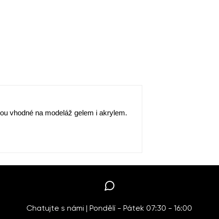
Jsou vhodné na modeláž gelem i akrylem.
Chatujte s námi | Pondělí - Pátek 07:30 - 16:00