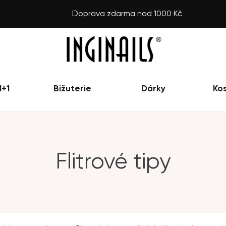
Doprava zdarma nad 1000 Kč
1+1
Bižuterie
Dárky
Ko
Flitrové tipy