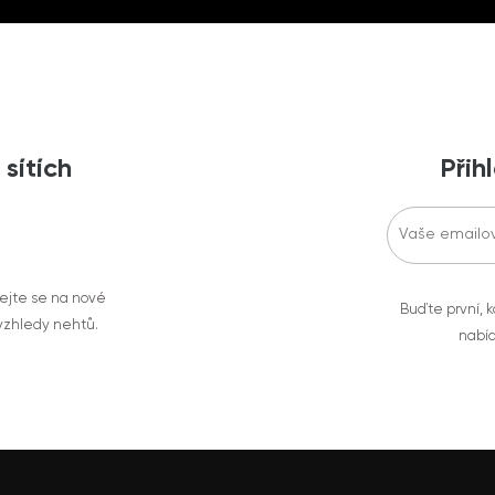
 sítích
Přih
vejte se na nové
Buďte první, k
 vzhledy nehtů.
nabíd