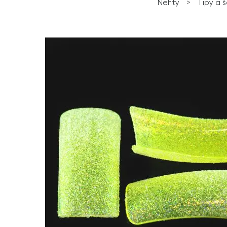
Nehty
>
Tipy a 