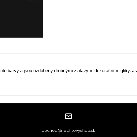
luté barvy a jsou ozdobeny drobnými zlatavými dekoračními glitry. 
obchod@nechtovyshop.sk