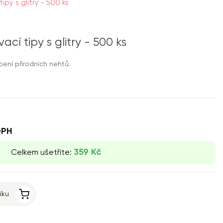
ipy s glitry - 500 ks
ací tipy s glitry - 500 ks
obení přírodních nehtů.
DPH
359 Kč
Celkem ušetříte:
íku