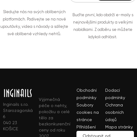
Sledujte nás na svých oblíbených
Buďte první, kdo obdrží e-maily s
platformách. Podívejte se na nové
nejnovějšími produkty a velkými
upoutávky, videa s návody a sdílejte
nabídkami. Z odběru se můžete
své oblíbené vzhledy nehtů.
kdykoli odhlásit.
Obchodní
Dodací
podmínky
podmínky
Výjimečná
Inginails s.r.o.
Soubory
Ochrana
péče o nehty,
Starozagorská
pokožku a celé
cookies na
osobních
6
tělo za
stránce
údajů
040 23
bezkonkurenční
Přihlášení
Mapa stránky
KOŠICE
ceny od roku
Odstoupit od
2007