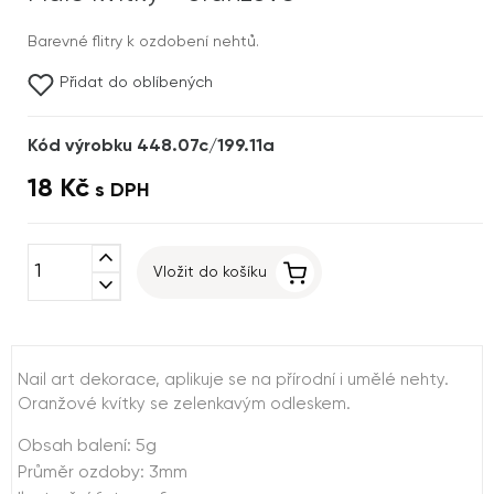
Barevné flitry k ozdobení nehtů.
Přidat do oblíbených
Kód výrobku 448.07c/199.11a
18 Kč
s DPH
expand_less
Vložit do košíku
expand_more
Nail art dekorace, aplikuje se na přírodní i umělé nehty.
Oranžové kvítky se zelenkavým odleskem.
Obsah balení: 5g
Průměr ozdoby: 3mm