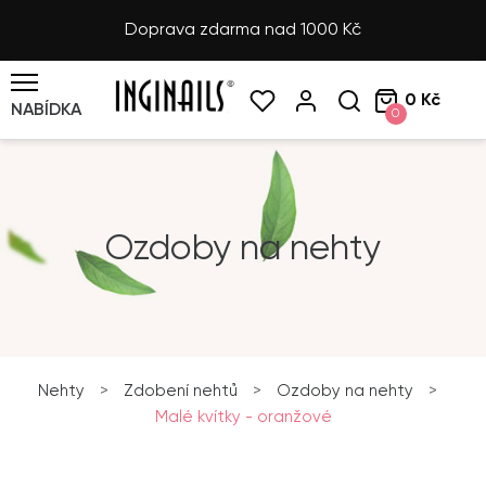
Doprava zdarma nad 1000 Kč
0 Kč
NABÍDKA
0
Ozdoby na nehty
Nehty
>
Zdobení nehtů
>
Ozdoby na nehty
>
Malé kvítky - oranžové