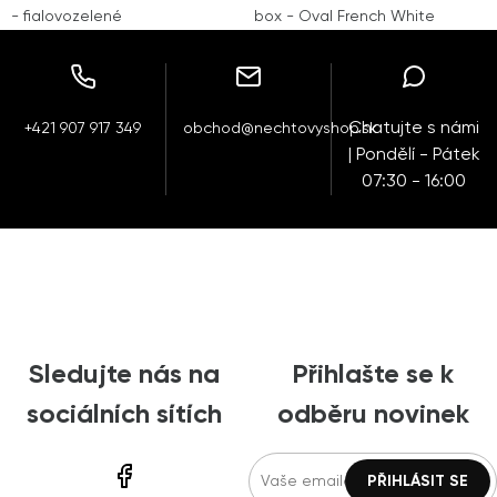
- fialovozelené
box - Oval French White
Chatujte s námi
+421 907 917 349
obchod@nechtovyshop.sk
| Pondělí - Pátek
07:30 - 16:00
Sledujte nás na
Přihlašte se k
sociálních sítích
odběru novinek