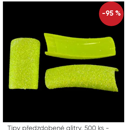
-95 %
Tipy předzdobené glitry, 500 ks -