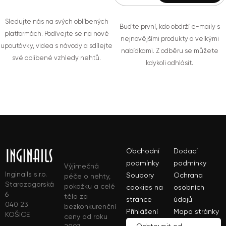
Sledujte nás na svých oblíbených
Buďte první, kdo obdrží e-maily s
platformách. Podívejte se na nové
nejnovějšími produkty a velkými
upoutávky, videa s návody a sdílejte
nabídkami. Z odběru se můžete
své oblíbené vzhledy nehtů.
kdykoli odhlásit.
Obchodní
Dodací
podmínky
podmínky
Výjimečná
Inginails s.r.o.
Soubory
Ochrana
péče o nehty,
Starozagorská
pokožku a celé
cookies na
osobních
6
tělo za
stránce
údajů
040 23
bezkonkurenční
Přihlášení
Mapa stránky
KOŠICE
ceny od roku