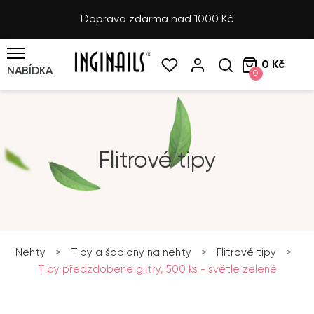
Doprava zdarma nad 1000 Kč
0 Kč
NABÍDKA
0
Flitrové tipy
Nehty
>
Tipy a šablony na nehty
>
Flitrové tipy
>
Tipy předzdobené glitry, 500 ks - světle zelené