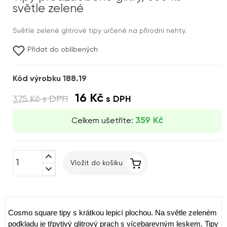
světle zelené
Světle zelené glitrové tipy určené na přírodní nehty.
Přidat do oblíbených
Kód výrobku 188.19
16 Kč
375 Kč
s DPH
s DPH
359 Kč
Celkem ušetříte:
expand_less
Vložit do košíku
expand_more
Cosmo square tipy s krátkou lepicí plochou. Na světle zeleném
podkladu je třpytivý glitrový prach s vícebarevným leskem. Tipy