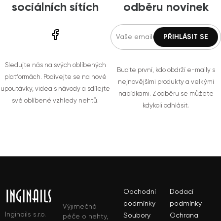
sociálních sítích
odběru novinek
Sledujte nás na svých oblíbených
Buďte první, kdo obdrží e-maily s
platformách. Podívejte se na nové
nejnovějšími produkty a velkými
upoutávky, videa s návody a sdílejte
nabídkami. Z odběru se můžete
své oblíbené vzhledy nehtů.
kdykoli odhlásit.
Obchodní
Dodací
podmínky
podmínky
Výjimečná
Inginails s.r.o.
Soubory
Ochrana
péče o nehty,