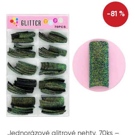
-81 %
Jednorázové glitrové nehty, 70ks –