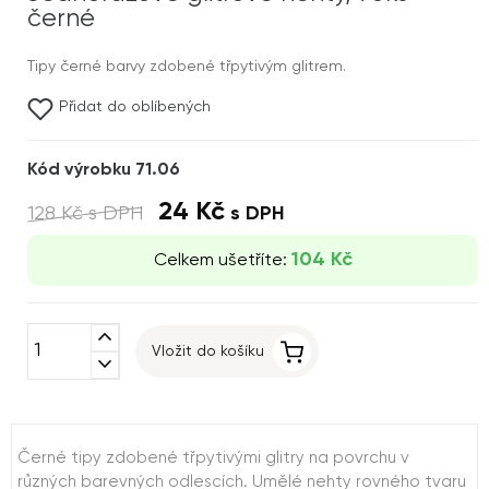
černé
Tipy černé barvy zdobené třpytivým glitrem.
Přidat do oblíbených
Kód výrobku 71.06
24 Kč
128 Kč
s DPH
s DPH
104 Kč
Celkem ušetříte:
expand_less
Vložit do košíku
expand_more
Černé tipy zdobené třpytivými glitry na povrchu v
různých barevných odlescích. Umělé nehty rovného tvaru