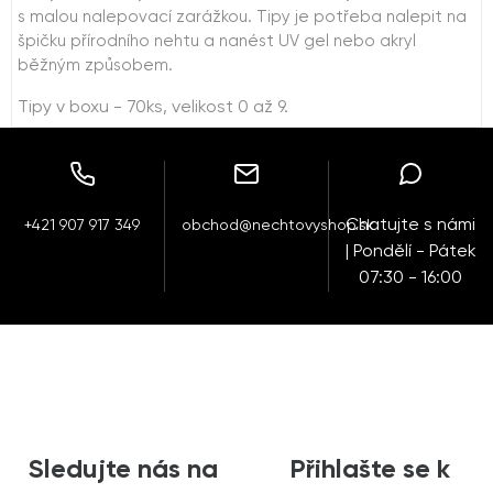
s malou nalepovací zarážkou. Tipy je potřeba nalepit na
špičku přírodního nehtu a nanést UV gel nebo akryl
běžným způsobem.
Tipy v boxu - 70ks, velikost 0 až 9.
Chatujte s námi
+421 907 917 349
obchod@nechtovyshop.sk
| Pondělí - Pátek
07:30 - 16:00
Sledujte nás na
Přihlašte se k