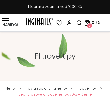
Doprava zdarma nad 1000 Kč
0 Kč
NABÍDKA
0
Flitrové tipy
Nehty
>
Tipy a šablony na nehty
>
Flitrové tipy
>
Jednorázové glitrové nehty, 70ks – černé