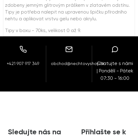
zdobeny jemným glitrovým práškem v zlatavém odstínu.
Tipy je potřeba nalepit na upravenou špičku přírodního
nehtu a aplikovat vrstvu gelu nebo akrylu.
Tipy v boxu - 70ks, velikost 0 až 9.
Chatujte s námi
+421 907 917 349
obchod@nechtovyshop.sk
| Pondělí - Pátek
07:30 - 16:00
Sledujte nás na
Přihlašte se k