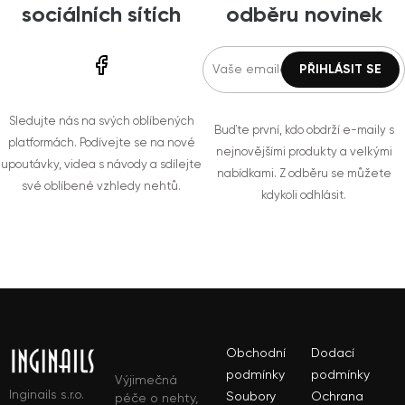
sociálních sítích
odběru novinek
Sledujte nás na svých oblíbených
Buďte první, kdo obdrží e-maily s
platformách. Podívejte se na nové
nejnovějšími produkty a velkými
upoutávky, videa s návody a sdílejte
nabídkami. Z odběru se můžete
své oblíbené vzhledy nehtů.
kdykoli odhlásit.
Obchodní
Dodací
podmínky
podmínky
Výjimečná
Inginails s.r.o.
Soubory
Ochrana
péče o nehty,