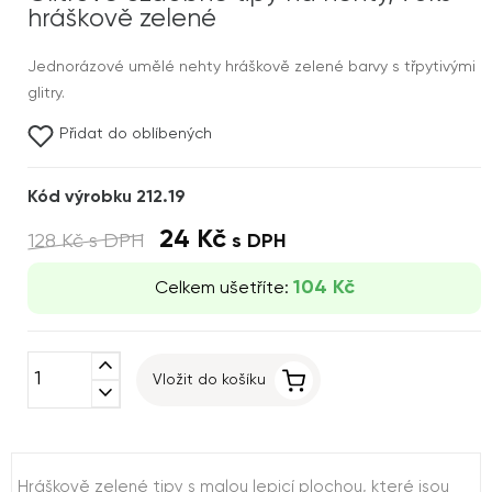
hráškově zelené
Jednorázové umělé nehty hráškově zelené barvy s třpytivými
glitry.
Přidat do oblíbených
Kód výrobku 212.19
24 Kč
128 Kč
s DPH
s DPH
104 Kč
Celkem ušetříte:
expand_less
Vložit do košíku
expand_more
Hráškově zelené tipy s malou lepicí plochou, které jsou