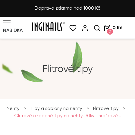
Doprava zdarma nad 1000 Kč
0 Kč
NABÍDKA
0
Flitrové tipy
Nehty
>
Tipy a šablony na nehty
>
Flitrové tipy
>
Glitrové ozdobné tipy na nehty, 70ks - hráškově...