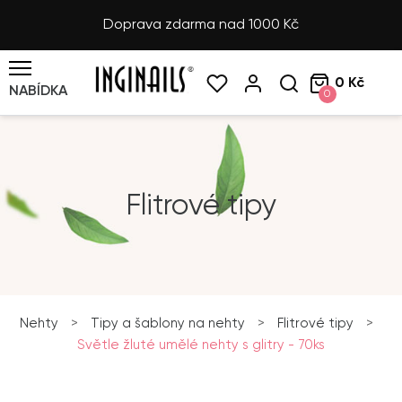
Doprava zdarma nad 1000 Kč
0 Kč
NABÍDKA
0
Flitrové tipy
Nehty
>
Tipy a šablony na nehty
>
Flitrové tipy
>
Světle žluté umělé nehty s glitry - 70ks