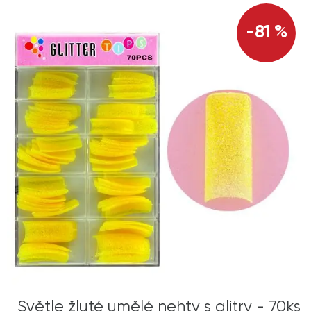
-81 %
Světle žluté umělé nehty s glitry - 70ks