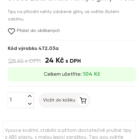
Tipy na přírodní nehty zdobené glitry, ve světle žlutém
odstínu.
Přidat do oblíbených
Kód výrobku 472.03a
24 Kč
128 Kč
s DPH
s DPH
104 Kč
Celkem ušetříte:
expand_less
Vložit do košíku
expand_more
Vysoce kvalitní, stabilní a přitom dostatečně pružné tipy
z ABS plastu, s malou lepicí zarážkou. Tipy jsou světle