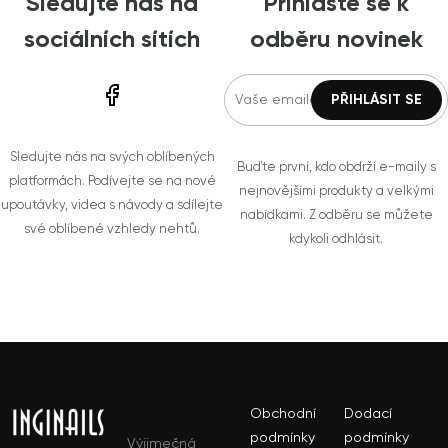
Sledujte nás na
Přihlašte se k
sociálních sítích
odběru novinek
Sledujte nás na svých oblíbených
Buďte první, kdo obdrží e-maily s
platformách. Podívejte se na nové
nejnovějšími produkty a velkými
upoutávky, videa s návody a sdílejte
nabídkami. Z odběru se můžete
své oblíbené vzhledy nehtů.
kdykoli odhlásit.
Obchodní
Dodací
podmínky
podmínky
Výjimečná