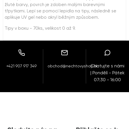
žluté barvy, povrch je zdoben malými barevnými
třpytkami. Lepí se pomocí lepidla na tipy, následně se
aplikuje UV gel nebo akryl běžným způsobem.
Tipy v boxu - 70ks, velikost 0 až 9.
Chatujte s námi
+421 907 917 349
obchod@nechtovyshop.sk
| Pondělí - Pátek
07:30 - 16:00