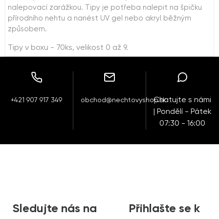
nalepovací zarážkou. Tipy je potřeba nalepit na špičku
přírodního nehtu a nanést UV gel nebo akryl běžným
způsobem.
Tipy v boxu - 70ks, velikost 0 až 9.
Chatujte s námi
+421 907 917 349
obchod@nechtovyshop.sk
| Pondělí - Pátek
07:30 - 16:00
Sledujte nás na
Přihlašte se k