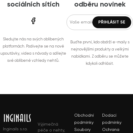
sociálních sítích
odběru novinek
Sledujte nás na svých oblíbených
Buďte první, kdo obdrží e-maily s
platformách. Podívejte se na nové
nejnovějšími produkty a velkými
upoutávky, videa s návody a sdílejte
nabídkami. Z odběru se můžete
své oblíbené vzhledy nehtů.
kdykoli odhlásit.
Obchodní
Dodací
podmínky
podmínky
Výjimečná
Inginails s.r.o.
Soubory
Ochrana
péče o nehty,