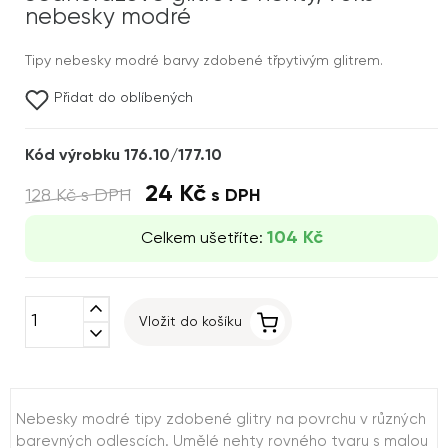
nebesky modré
Tipy nebesky modré barvy zdobené třpytivým glitrem.
Přidat do oblíbených
Kód výrobku 176.10/177.10
24 Kč
128 Kč
s DPH
s DPH
104 Kč
Celkem ušetříte:
expand_less
Vložit do košíku
expand_more
Nebesky modré tipy zdobené glitry na povrchu v různých
barevných odlescích. Umělé nehty rovného tvaru s malou