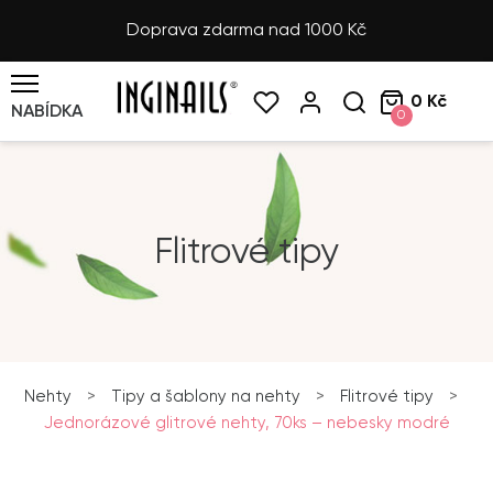
Doprava zdarma nad 1000 Kč
0 Kč
NABÍDKA
0
Flitrové tipy
Nehty
>
Tipy a šablony na nehty
>
Flitrové tipy
>
Jednorázové glitrové nehty, 70ks – nebesky modré