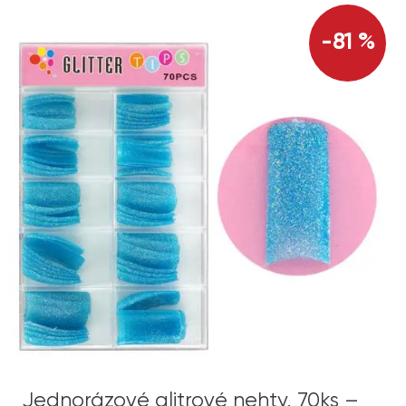
-81 %
Jednorázové glitrové nehty, 70ks –