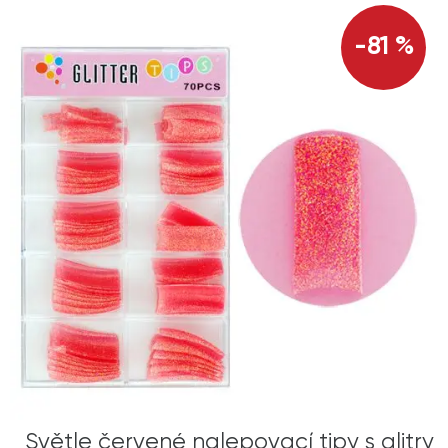
-81 %
Světle červené nalepovací tipy s glitry