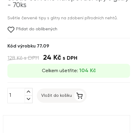
- 70ks
Světle červené tipy s glitry na zdobení přírodních nehtů.
Přidat do oblíbených
Kód výrobku 77.09
24 Kč
128 Kč
s DPH
s DPH
104 Kč
Celkem ušetříte:
expand_less
Vložit do košíku
expand_more