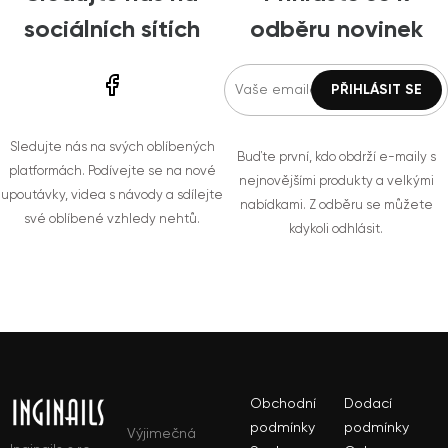
sociálních sítích
odběru novinek
Sledujte nás na svých oblíbených
Buďte první, kdo obdrží e-maily s
platformách. Podívejte se na nové
nejnovějšími produkty a velkými
upoutávky, videa s návody a sdílejte
nabídkami. Z odběru se můžete
své oblíbené vzhledy nehtů.
kdykoli odhlásit.
Obchodní
Dodací
podmínky
podmínky
Výjimečná