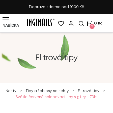
Doprava zdarma nad 1000 Kč
0 Kč
NABÍDKA
0
Flitrové tipy
Nehty
>
Tipy a šablony na nehty
>
Flitrové tipy
>
Světle červené nalepovací tipy s glitry - 70ks