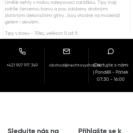
Umělé nehty s malou nalepovací zarážkou. Tipy mají
světle červenou barvu a jsou zdobeny drobnými
zlatistými dekoračními glitry. Jsou vhodné na modeláž
gelem i akrylem.
Tipy v boxu - 70ks, velikost 0 až 9.
Chatujte s námi
+421 907 917 349
obchod@nechtovyshop.sk
| Pondělí - Pátek
07:30 - 16:00
Sledujte nás na
Přihlašte se k