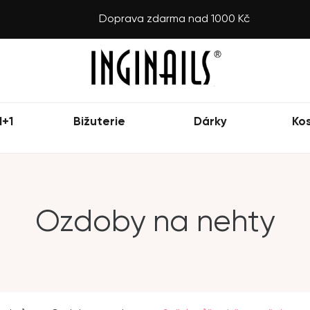
Doprava zdarma nad 1000 Kč
1+1
Bižuterie
Dárky
Ko
Ozdoby na nehty