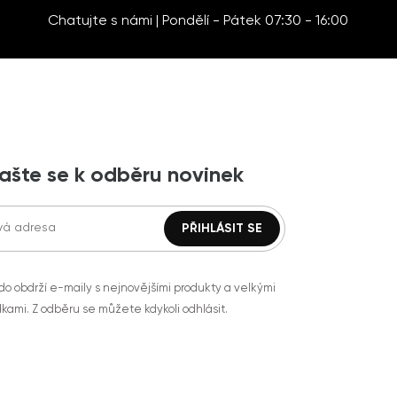
Chatujte s námi | Pondělí - Pátek 07:30 - 16:00
lašte se k odběru novinek
do obdrží e-maily s nejnovějšími produkty a velkými
kami. Z odběru se můžete kdykoli odhlásit.