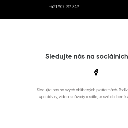
+421 907 917 349
Sledujte nás na sociálních
Sledujte nás na svých oblíbených platformách. Podí
upoutávky, videa s návody a sdílejte své oblíbené