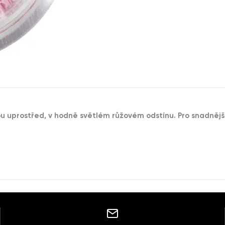
ou uprostřed, v hodně světlém růžovém odstínu. Pro snadněj