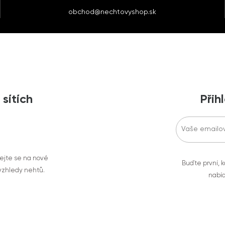
obchod@nechtovyshop.sk
 sítích
Přih
vejte se na nové
Buďte první, k
 vzhledy nehtů.
nabíd