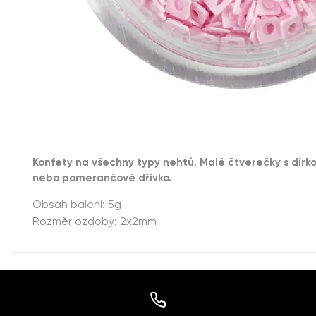
Konfety na všechny typy nehtů. Malé čtverečky s dírk
nebo pomerančové dřívko.
Obsah balení: 5g
Rozměr ozdoby: 2x2mm