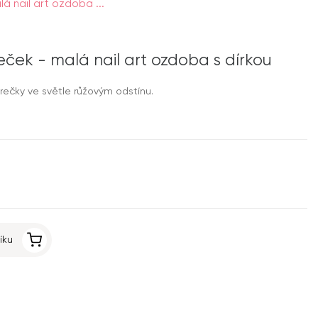
á nail art ozdoba ...
eček - malá nail art ozdoba s dírkou
rečky ve světle růžovým odstínu.
íku