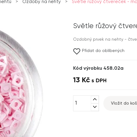
nehtů
>
Ozdoby na nehty
>
Světle růžový čtvereček - mal
Světle růžový čtver
Ozdobný prvek na nehty - čtve
Přidat do oblíbených
Kód výrobku 458.02a
13 Kč
s DPH
expand_less
Vložit do koš
expand_more