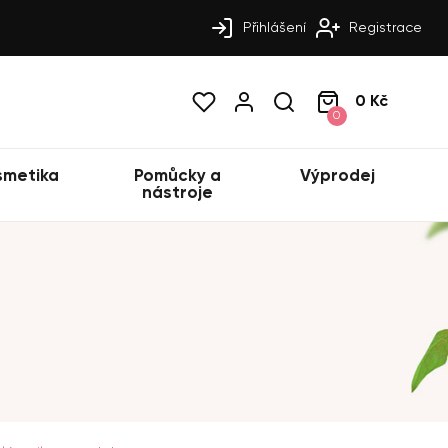
Přihlášení
Registrace
0 Kč
0
smetika
Pomůcky a
Výprodej
nástroje