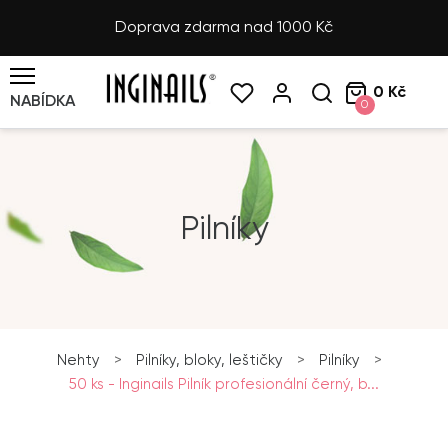
Doprava zdarma nad 1000 Kč
0 Kč
NABÍDKA
0
Pilníky
Nehty
>
Pilníky, bloky, leštičky
>
Pilníky
>
50 ks - Inginails Pilník profesionální černý, b...