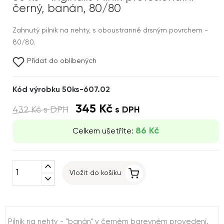
černý, banán, 80/80
Zahnutý pilník na nehty, s oboustranně drsným povrchem -
80/80.
Přidat do oblíbených
Kód výrobku 50ks-607.02
345 Kč
432 Kč
s DPH
s DPH
86 Kč
Celkem ušetříte:
expand_less
Vložit do košíku
expand_more
Pilník na nehty - "banán" v černém barevném provedení.