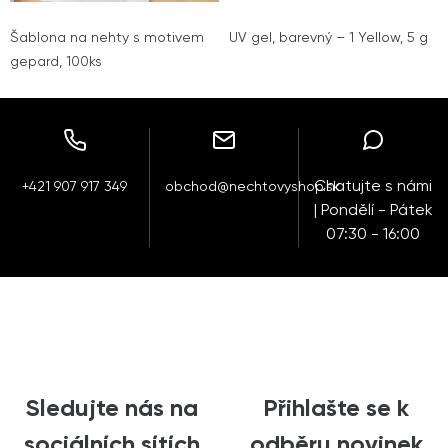
Šablona na nehty s motivem
UV gel, barevný – 1 Yellow, 5 g
gepard, 100ks
Chatujte s námi
+421 907 917 349
obchod@nechtovyshop.sk
| Pondělí - Pátek
07:30 - 16:00
Sledujte nás na
Přihlašte se k
sociálních sítích
odběru novinek