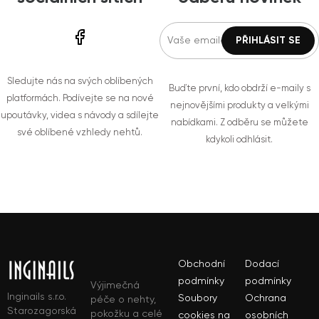
Sledujte nás na svých oblíbených
Buďte první, kdo obdrží e-maily s
platformách. Podívejte se na nové
nejnovějšími produkty a velkými
upoutávky, videa s návody a sdílejte
nabídkami. Z odběru se můžete
své oblíbené vzhledy nehtů.
kdykoli odhlásit.
Obchodní
Dodací
podmínky
podmínky
Výjimečná
Inginails s.r.o.
Soubory
Ochrana
péče o nehty,
Starozagorská
pokožku a celé
cookies na
osobních