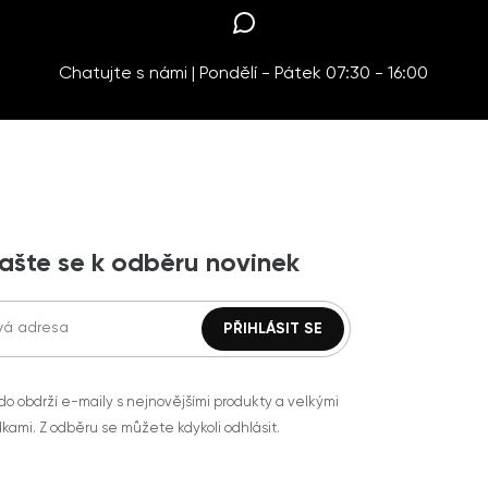
Chatujte s námi | Pondělí - Pátek 07:30 - 16:00
lašte se k odběru novinek
do obdrží e-maily s nejnovějšími produkty a velkými
kami. Z odběru se můžete kdykoli odhlásit.