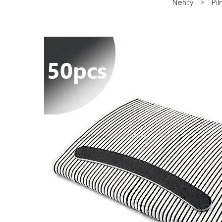
Nehty
>
Pil