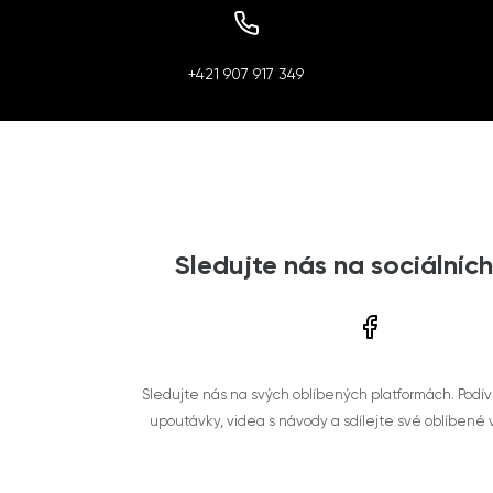
+421 907 917 349
Sledujte nás na sociálních
Sledujte nás na svých oblíbených platformách. Podí
upoutávky, videa s návody a sdílejte své oblíbené