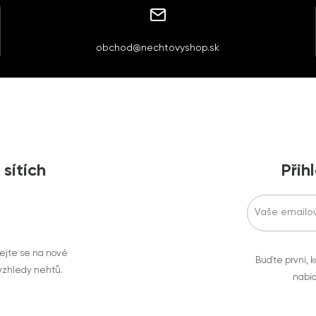
obchod@nechtovyshop.sk
 sítích
Přih
vejte se na nové
Buďte první, k
 vzhledy nehtů.
nabíd