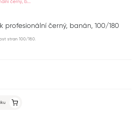
nální černý, b...
lník profesionální černý, banán, 100/180
tost stran 100/180.
íku