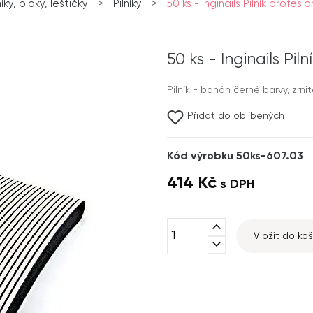
níky, bloky, leštičky
>
Pilníky
>
50 ks - Inginails Pilník profesio
50 ks - Inginails Pi
Pilník - banán černé barvy, zrni
Přidat do oblíbených
Kód výrobku 50ks-607.03
414 Kč
s DPH
expand_less
Vložit do koš
expand_more