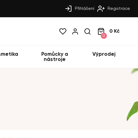
Přihlášení
Registrace
0 Kč
0
smetika
Pomůcky a
Výprodej
nástroje