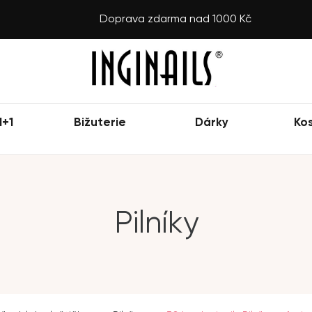
Doprava zdarma nad 1000 Kč
1+1
Bižuterie
Dárky
Ko
Pilníky