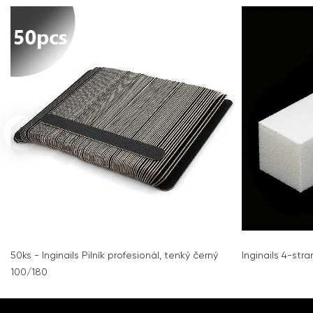
‹
50ks - Inginails Pilník profesionál, tenký černý
Inginails 4-stra
100/180