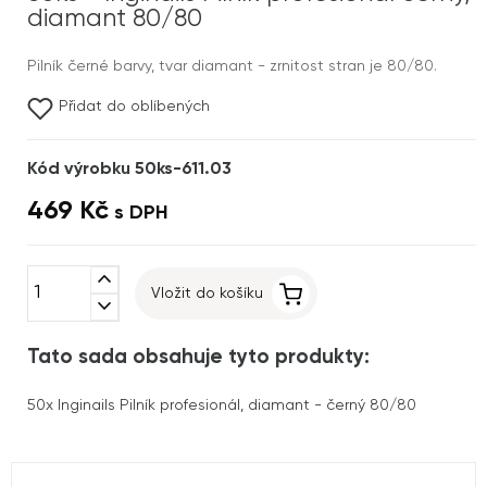
diamant 80/80
Pilník černé barvy, tvar diamant - zrnitost stran je 80/80.
Přidat do oblíbených
Kód výrobku 50ks-611.03
469 Kč
s DPH
expand_less
Vložit do košíku
expand_more
Tato sada obsahuje tyto produkty:
50x
Inginails Pilník profesionál, diamant - černý 80/80