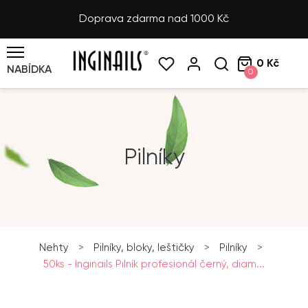
Doprava zdarma nad 1000 Kč
0 Kč
NABÍDKA
0
Pilníky
Nehty
>
Pilníky, bloky, leštičky
>
Pilníky
>
50ks - Inginails Pilník profesionál černý, diam...