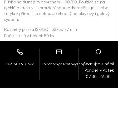
Pilník s nejdrsnějším povrchem – 80/80. Používá se na
rychlé a efektivní zbroušení nebo odstranění gelu nebo
akrylu z přírodního nehtu. Je vhodný na akrylový i gelový
systém.
Rozměry pilníku (ŠxVxD): 32x3x177 mm
Počet kusů v balení: 50 ks
Chatujte s námi
+421 907 917 349
obchod@nechtovyshop.sk
| Pondělí - Pátek
07:30 - 16:00