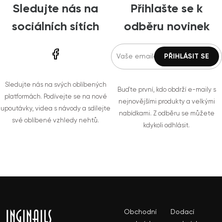
Sledujte nás na
Přihlašte se k
sociálních sítích
odběru novinek
Sledujte nás na svých oblíbených
Buďte první, kdo obdrží e-maily s
platformách. Podívejte se na nové
nejnovějšími produkty a velkými
upoutávky, videa s návody a sdílejte
nabídkami. Z odběru se můžete
své oblíbené vzhledy nehtů.
kdykoli odhlásit.
Obchodní
Dodací