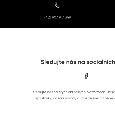
+421 907 917 349
Sledujte nás na sociálních
Sledujte nás na svých oblíbených platformách. Podí
upoutávky, videa s návody a sdílejte své oblíbené