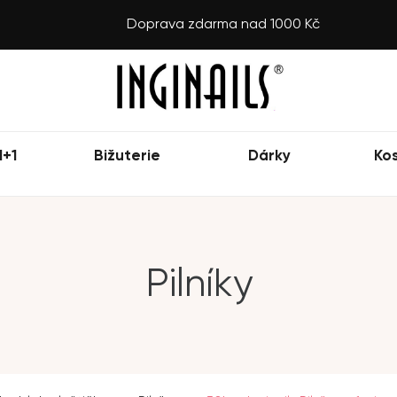
Doprava zdarma nad 1000 Kč
1+1
Bižuterie
Dárky
Ko
Pilníky