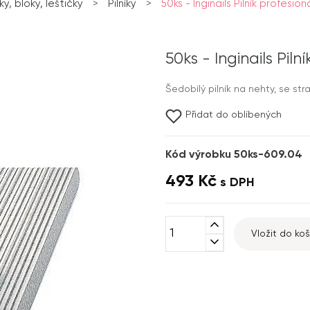
íky, bloky, leštičky
>
Pilníky
>
50ks - Inginails Pilník profesion
50ks - Inginails Pil
Šedobílý pilník na nehty, se str
Přidat do oblíbených
Kód výrobku 50ks-609.04
493 Kč
s DPH
expand_less
Vložit do koš
expand_more