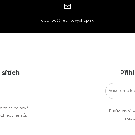
obchod@nechtovyshop.sk
 sítích
Přih
vejte se na nové
Buďte první, k
 vzhledy nehtů.
nabíd