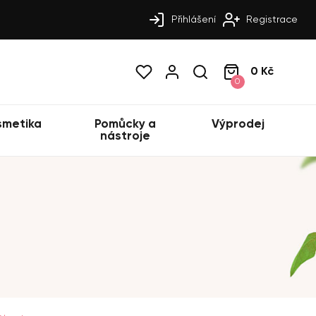
Přihlášení
Registrace
0 Kč
0
smetika
Pomůcky a
Výprodej
nástroje