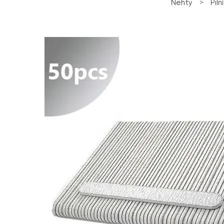
Nehty
>
Piln