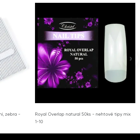
›
ní, zebra -
Royal Overlap natural 50ks - nehtové tipy mix
1-10