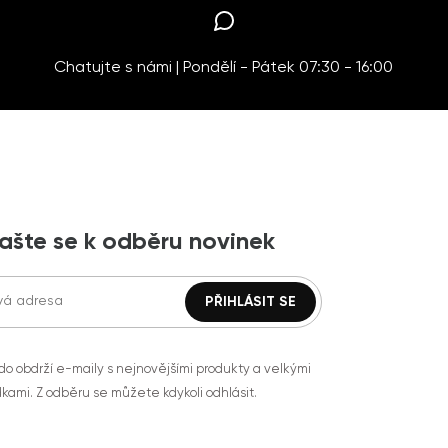
Chatujte s námi | Pondělí - Pátek 07:30 - 16:00
lašte se k odběru novinek
do obdrží e-maily s nejnovějšími produkty a velkými
kami. Z odběru se můžete kdykoli odhlásit.