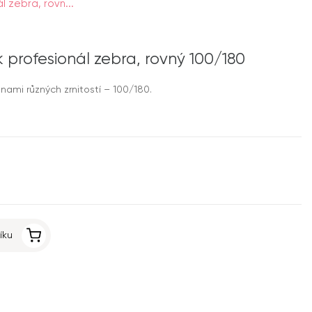
ál zebra, rovn...
ník profesionál zebra, rovný 100/180
anami různých zrnitostí – 100/180.
íku