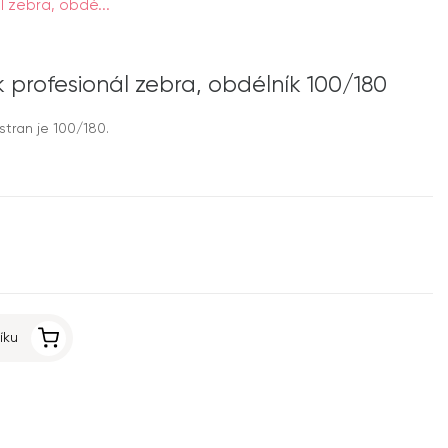
ál zebra, obdé...
ník profesionál zebra, obdélník 100/180
 stran je 100/180.
íku