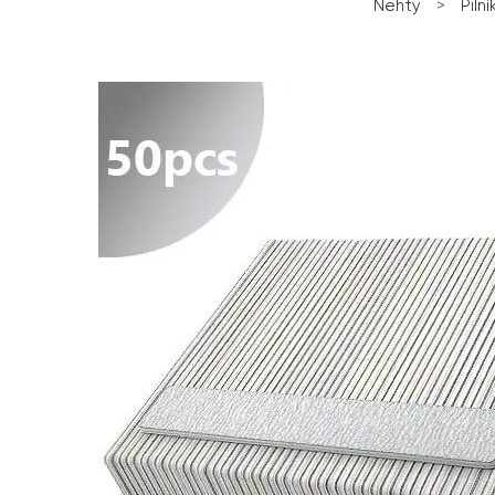
Nehty
>
Pilní