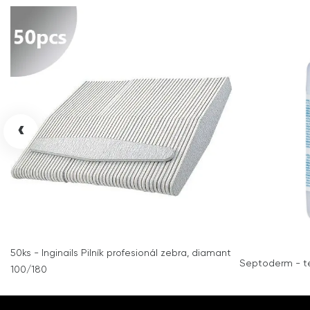
‹
50ks - Inginails Pilník profesionál zebra, diamant
Septoderm - t
100/180