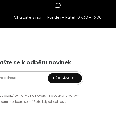
Chatujte s námi | Pondělí - Pátek 07:30 - 16:00
lašte se k odběru novinek
do obdrží e-maily s nejnovějšími produkty a velkými
kami. Z odběru se můžete kdykoli odhlásit.