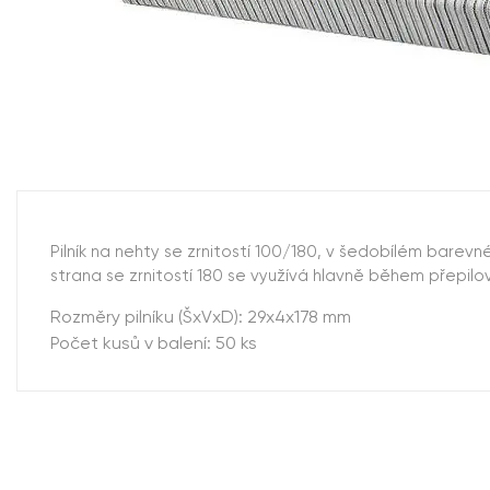
Pilník na nehty se zrnitostí 100/180, v šedobílém barev
strana se zrnitostí 180 se využívá hlavně během přepi
Rozměry pilníku (ŠxVxD): 29x4x178 mm
Počet kusů v balení: 50 ks