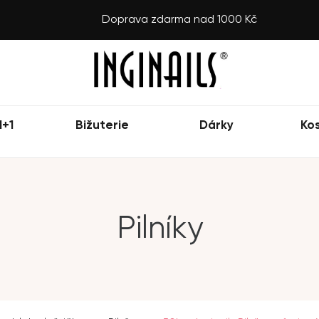
Doprava zdarma nad 1000 Kč
1+1
Bižuterie
Dárky
Ko
Pilníky