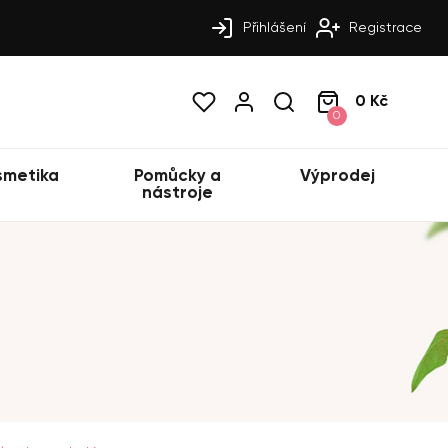
Přihlášení
Registrace
0 Kč
0
smetika
Pomůcky a
Výprodej
nástroje