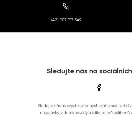
+421 907 917 349
Sledujte nás na sociálních
Sledujte nás na svých oblíbených platformách. Podí
upoutávky, videa s návody a sdílejte své oblíbené