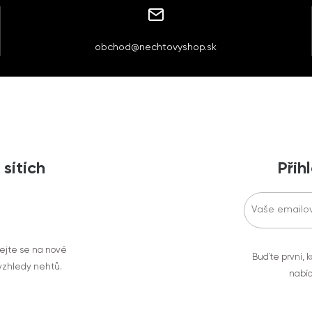
obchod@nechtovyshop.sk
 sítích
Přih
vejte se na nové
Buďte první, k
 vzhledy nehtů.
nabíd