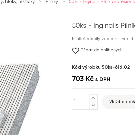
ky, bloky, leštičky
>
Pilníky
>
50ks - Inginails Pilník profesion
50ks - Inginails Pil
Pilník šedobílý, zebra – zrnitost
Přidat do oblíbených
Kód výrobku 50ks-616.02
703 Kč
s DPH
expand_less
Vložit do koš
expand_more