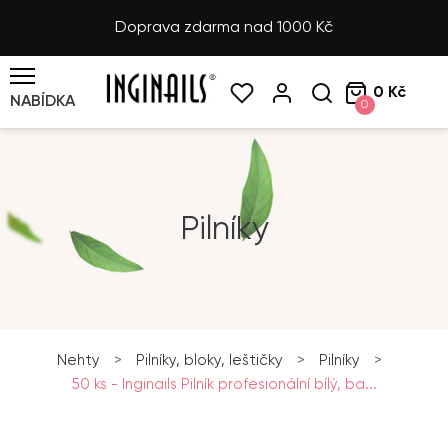
Doprava zdarma nad 1000 Kč
0 Kč
NABÍDKA
0
Pilníky
Nehty
>
Pilníky, bloky, leštičky
>
Pilníky
>
50 ks - Inginails Pilník profesionální bílý, ba...