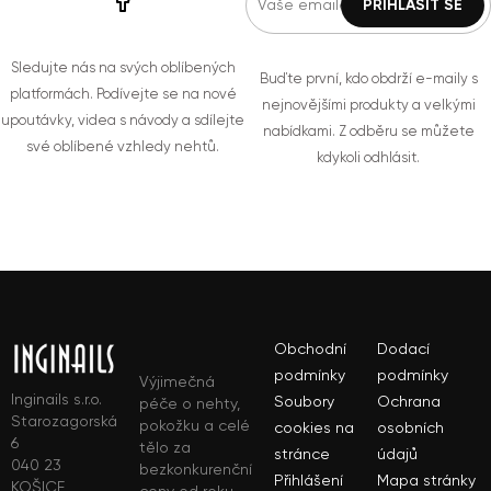
Sledujte nás na svých oblíbených
Buďte první, kdo obdrží e-maily s
platformách. Podívejte se na nové
nejnovějšími produkty a velkými
upoutávky, videa s návody a sdílejte
nabídkami. Z odběru se můžete
své oblíbené vzhledy nehtů.
kdykoli odhlásit.
Obchodní
Dodací
podmínky
podmínky
Výjimečná
Inginails s.r.o.
Soubory
Ochrana
péče o nehty,
Starozagorská
pokožku a celé
cookies na
osobních
6
tělo za
stránce
údajů
040 23
bezkonkurenční
Přihlášení
Mapa stránky
KOŠICE