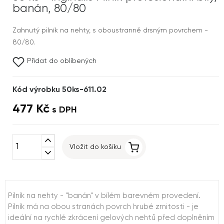
banán, 80/80
Zahnutý pilník na nehty, s oboustranně drsným povrchem -
80/80.
Přidat do oblíbených
Kód výrobku 50ks-611.02
477 Kč
s DPH
expand_less
Vložit do košíku
expand_more
Pilník na nehty - "banán" v bílém barevném provedení.
Pilník má na obou stranách povrch hrubé zrnitosti - je
ideální na rychlé zkrácení gelových nehtů před doplněním