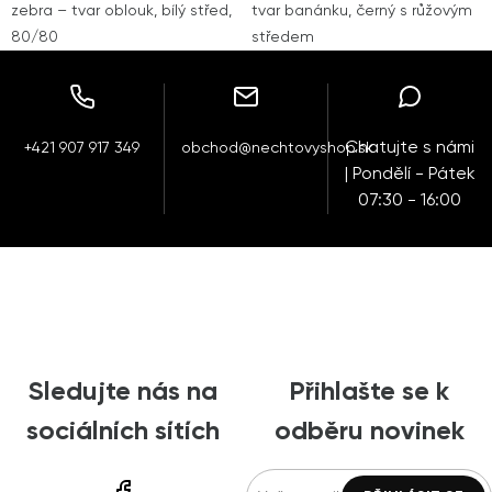
zebra – tvar oblouk, bílý střed,
tvar banánku, černý s růžovým
80/80
středem
Chatujte s námi
+421 907 917 349
obchod@nechtovyshop.sk
| Pondělí - Pátek
07:30 - 16:00
Sledujte nás na
Přihlašte se k
sociálních sítích
odběru novinek