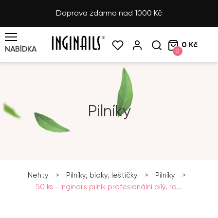
Doprava zdarma nad 1000 Kč
0 Kč
NABÍDKA
0
Pilníky
Nehty
>
Pilníky, bloky, leštičky
>
Pilníky
>
50 ks - Inginails pilník profesionální bílý, ro...