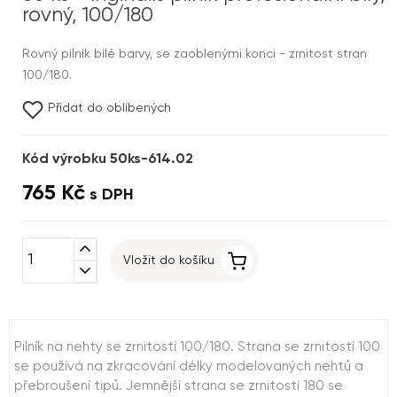
rovný, 100/180
Rovný pilník bílé barvy, se zaoblenými konci - zrnitost stran
100/180.
Přidat do oblíbených
Kód výrobku 50ks-614.02
765 Kč
s DPH
expand_less
Vložit do košíku
expand_more
Pilník na nehty se zrnitostí 100/180. Strana se zrnitostí 100
se používá na zkracování délky modelovaných nehtů a
přebroušení tipů. Jemnější strana se zrnitostí 180 se