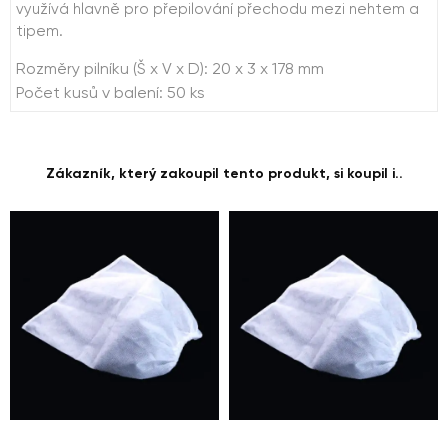
využívá hlavně pro přepilování přechodu mezi nehtem a
tipem.
Rozměry pilníku (Š x V x D): 20 x 3 x 178 mm
Počet kusů v balení: 50 ks
Zákazník, který zakoupil tento produkt, si koupil i..