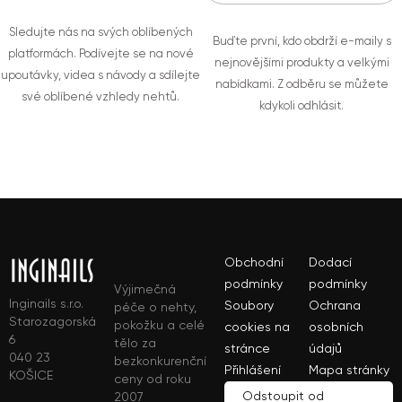
Sledujte nás na svých oblíbených
Buďte první, kdo obdrží e-maily s
platformách. Podívejte se na nové
nejnovějšími produkty a velkými
upoutávky, videa s návody a sdílejte
nabídkami. Z odběru se můžete
své oblíbené vzhledy nehtů.
kdykoli odhlásit.
Obchodní
Dodací
podmínky
podmínky
Výjimečná
Inginails s.r.o.
Soubory
Ochrana
péče o nehty,
Starozagorská
pokožku a celé
cookies na
osobních
6
tělo za
stránce
údajů
040 23
bezkonkurenční
Přihlášení
Mapa stránky
KOŠICE
ceny od roku
Odstoupit od
2007