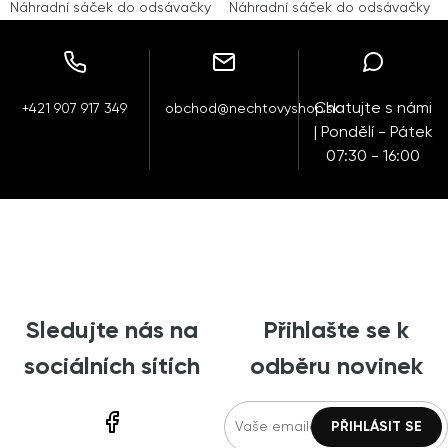
Náhradní sáček do odsávačky
Náhradní sáček do odsávačky
Chatujte s námi
+421 907 917 349
obchod@nechtovyshop.sk
| Pondělí - Pátek
07:30 - 16:00
Sledujte nás na
Přihlašte se k
sociálních sítích
odběru novinek