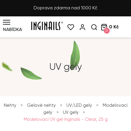
Doprava zdarma nad 1000 Kč
0 Kč
NABÍDKA
0
UV gely
Nehty
>
Gelové nehty
>
UV/LED gely
>
Modelovací
gely
>
UV gely
>
Modelovací UV gel Inginails - Clear, 25 g