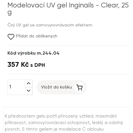
Modelovací UV gel Inginails - Clear, 25
g
Čirý UV gel se samovyrovnávacím efektem.
Přidat do oblíbených
Kód výrobku m.244.04
357 Kč
s DPH
expand_less
Vložit do košíku
expand_more
K přednostem gelu patří přirozený vzhled, maximální
přilnavost, samovyrovnávací schopnost, lesklý a odolný
povrch. S tímto gelem je modelace C oblouku