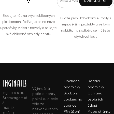
Sledujte nás na svých oblíbených
Buďte první, kdo obdrží e-maily s
platformách. Podívejte se na nové
nejnovějšími produkty a velkými
upoutávky, videa s návody a sdílejte
nabídkami. Z odběru se můžete
své oblíbené vzhledy nehtů.
kdykoli odhlásit.
Obchodní
Dodací
podmínky
podmínky
Výjimečná
Inginails s.r.o.
Soubory
Ochrana
péče o nehty,
Starozagorská
pokožku a celé
cookies na
osobních
6
tělo za
stránce
údajů
040 23
bezkonkurenční
Přihlášení
Mapa stránky
KOŠICE