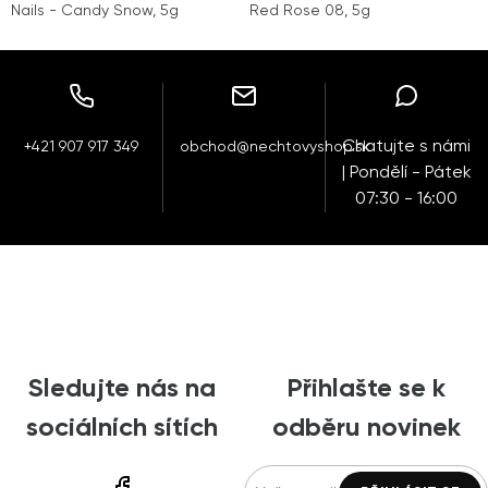
Nails - Candy Snow, 5g
Red Rose 08, 5g
Chatujte s námi
+421 907 917 349
obchod@nechtovyshop.sk
| Pondělí - Pátek
07:30 - 16:00
Sledujte nás na
Přihlašte se k
sociálních sítích
odběru novinek