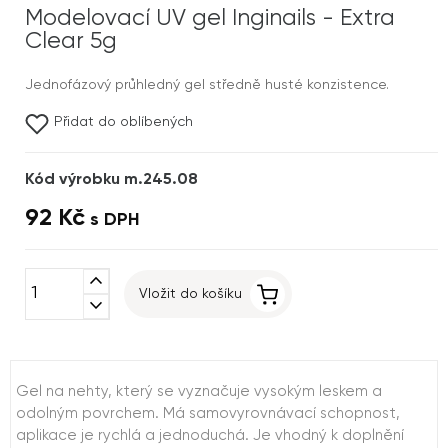
Modelovací UV gel Inginails - Extra
Clear 5g
Jednofázový průhledný gel středně husté konzistence.
Přidat do oblíbených
Kód výrobku m.245.08
92 Kč
s DPH
expand_less
Vložit do košíku
expand_more
Gel na nehty, který se vyznačuje vysokým leskem a
odolným povrchem. Má samovyrovnávací schopnost,
aplikace je rychlá a jednoduchá. Je vhodný k doplnění