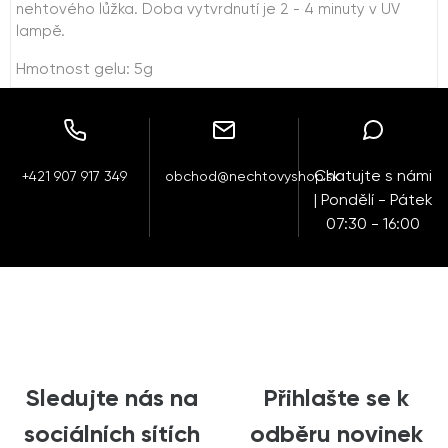
nehtového lůžka. Doba vytvrdnutí je 2 - 4 minuty v UV
lampě.
Hmotnost gelu: 5g
Chatujte s námi
+421 907 917 349
obchod@nechtovyshop.sk
| Pondělí - Pátek
07:30 - 16:00
Sledujte nás na
Přihlašte se k
sociálních sítích
odběru novinek