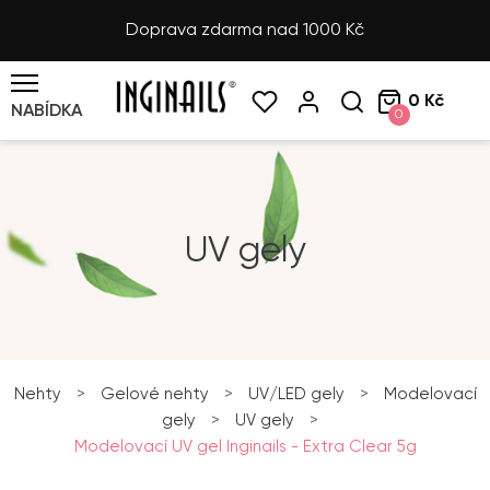
Doprava zdarma nad 1000 Kč
0 Kč
NABÍDKA
0
UV gely
Nehty
>
Gelové nehty
>
UV/LED gely
>
Modelovací
gely
>
UV gely
>
Modelovací UV gel Inginails - Extra Clear 5g