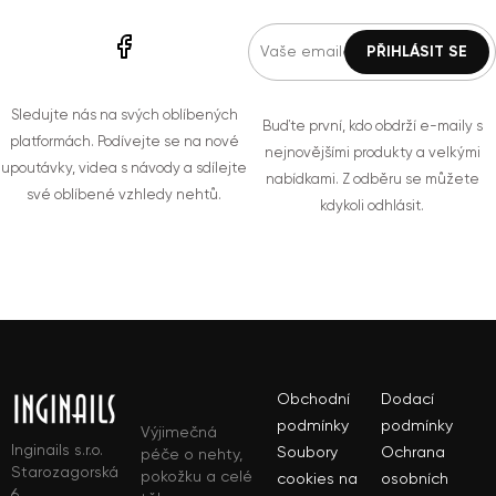
Sledujte nás na svých oblíbených
Buďte první, kdo obdrží e-maily s
platformách. Podívejte se na nové
nejnovějšími produkty a velkými
upoutávky, videa s návody a sdílejte
nabídkami. Z odběru se můžete
své oblíbené vzhledy nehtů.
kdykoli odhlásit.
Obchodní
Dodací
podmínky
podmínky
Výjimečná
Inginails s.r.o.
Soubory
Ochrana
péče o nehty,
Starozagorská
pokožku a celé
cookies na
osobních
6