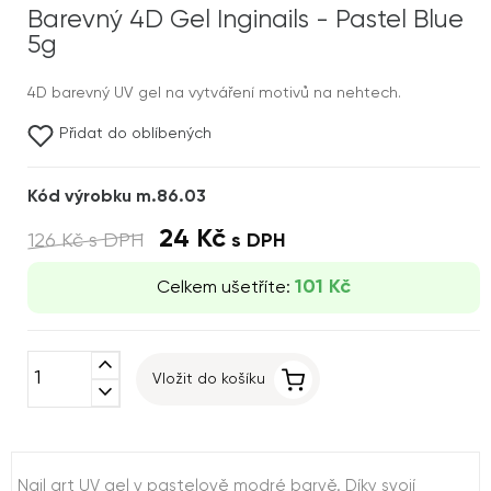
Barevný 4D Gel Inginails - Pastel Blue
5g
4D barevný UV gel na vytváření motivů na nehtech.
Přidat do oblíbených
Kód výrobku m.86.03
24 Kč
126 Kč
s DPH
s DPH
101 Kč
Celkem ušetříte:
expand_less
Vložit do košíku
expand_more
Nail art UV gel v pastelově modré barvě. Díky svojí