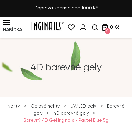
Doprava zdarma nad 1000 Kč
0 Kč
NABÍDKA
0
4D barevné gely
Nehty
>
Gelové nehty
>
UV/LED gely
>
Barevné
gely
>
4D barevné gely
>
Barevný 4D Gel Inginails - Pastel Blue 5g