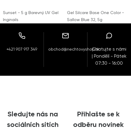
Sunset - 5 g Barevný UV Gel
Gel Silcare Base One Color -
Inginails
Sallow Blue 32, 5g
Chatujte s námi
+421 907 917 349
obchod@nechtovyshop.sk
| Pondělí - Pátek
07:30 - 16:00
Sledujte nás na
Přihlašte se k
sociálních sítích
odběru novinek