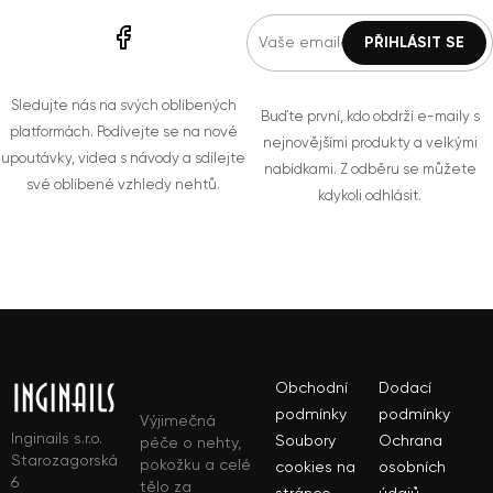
Sledujte nás na svých oblíbených
Buďte první, kdo obdrží e-maily s
platformách. Podívejte se na nové
nejnovějšími produkty a velkými
upoutávky, videa s návody a sdílejte
nabídkami. Z odběru se můžete
své oblíbené vzhledy nehtů.
kdykoli odhlásit.
Obchodní
Dodací
podmínky
podmínky
Výjimečná
Inginails s.r.o.
Soubory
Ochrana
péče o nehty,
Starozagorská
pokožku a celé
cookies na
osobních
6
tělo za