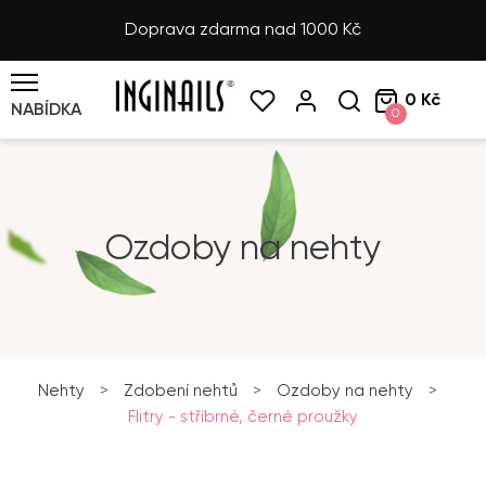
Doprava zdarma nad 1000 Kč
0 Kč
NABÍDKA
0
Ozdoby na nehty
Nehty
>
Zdobení nehtů
>
Ozdoby na nehty
>
Flitry - stříbrné, černé proužky