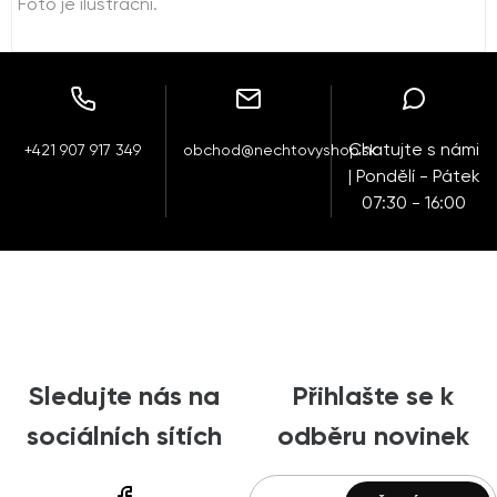
Foto je ilustrační.
Chatujte s námi
+421 907 917 349
obchod@nechtovyshop.sk
| Pondělí - Pátek
07:30 - 16:00
Sledujte nás na
Přihlašte se k
sociálních sítích
odběru novinek