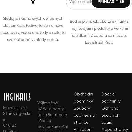
Sledujte nás na svých oblíbených
Buďte první, kdo obdrží e-maily s
platformách. Podívejte se na nové
nejnovějšími produkty a velkými
upoutávky, videa s návody a sdílejte
nabídkami. Z odběru se můžete
své oblíbené vzhledy nehtů.
kdykoli odhlásit.
Obchodní
Dodací
podmínky
podmínky
Výjimečná
Inginails s.r.o.
Soubory
Ochrana
péče o nehty,
Starozagorská
pokožku a celé
cookies na
osobních
6
tělo za
stránce
údajů
040 23
bezkonkurenční
Přihlášení
Mapa stránky
KOŠICE