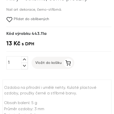
Nail art dekorace, černo-stříbrná.
Přidat do oblíbených
Kód výrobku 443.11a
13 Kč
s DPH
expand_less
Vložit do košíku
expand_more
Ozdoba na přírodní i umělé nehty. Kulaté plastové
ozdoby, proužky černé a stříbrné barvy.
Obsah balení: 5 g
Průměr ozdoby: 3 mm