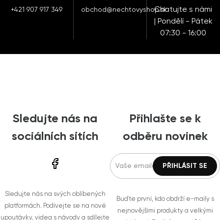
Chatujte s námi
+421 907 917 349
obchod@nechtovyshop.sk
| Pondělí - Pátek
07:30 - 16:00
Sledujte nás na
Přihlašte se k
sociálních sítích
odběru novinek
Sledujte nás na svých oblíbených
Buďte první, kdo obdrží e-maily s
platformách. Podívejte se na nové
nejnovějšími produkty a velkými
upoutávky, videa s návody a sdílejte