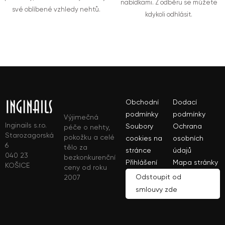
nabídkami. Z odběru se můžete
své oblíbené vzhledy nehtů.
kdykoli odhlásit.
Obchodní
Dodací
podmínky
podmínky
Výjimečná
Inginails s.r.o.
Soubory
Ochrana
péče o nehty,
Starozagorská
pokožku a celé
cookies na
osobních
6
tělo za
stránce
údajů
040 23
bezkonkurenční
Přihlášení
Mapa stránky
KOŠICE
ceny od roku
Odstoupit od
2007
smlouvy zde