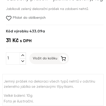
Jablkově zelený dekorační prášek na zdobení nehtů.
Přidat do oblíbených
Kód výrobku 433.09a
31 Kč
s DPH
expand_less
Vložit do košíku
expand_more
Jemný prášek na dekoraci všech typů nehtů v odstínu
zeleného jablka se zelenavými třpytkami.
Velké balení: 10g
Foto je ilustrační.