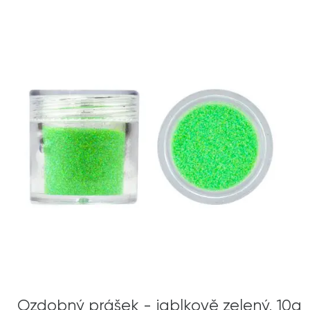
Ozdobný prášek - jablkově zelený, 10g