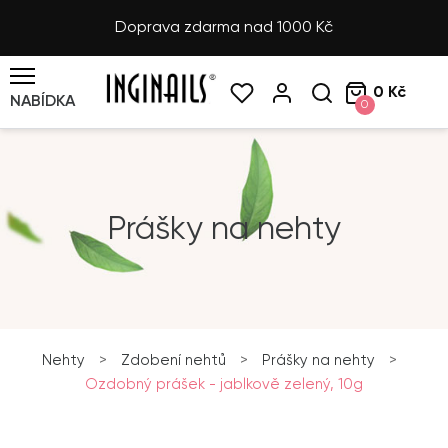
Doprava zdarma nad 1000 Kč
0 Kč
NABÍDKA
0
Prášky na nehty
Nehty
>
Zdobení nehtů
>
Prášky na nehty
>
Ozdobný prášek - jablkově zelený, 10g