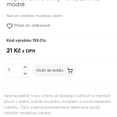
modré
Nail art ozdoba, modravý odstín.
Přidat do oblíbených
Kód výrobku 159.01c
21 Kč
s DPH
expand_less
Vložit do košíku
expand_more
Nepravidelné tvary, které se skládají z větších a menších
ploch v bílém, světle modrém, modrém a modrozeleném
odstínu. Tato zajímavá kombinace dekorace dodá
nehtům atraktivní vzhled.