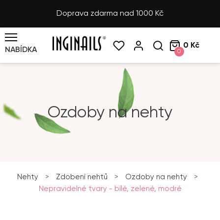
Doprava zdarma nad 1000 Kč
0 Kč
NABÍDKA
0
Ozdoby na nehty
Nehty
>
Zdobení nehtů
>
Ozdoby na nehty
>
Nepravidelné tvary - bílé, zelené, modré