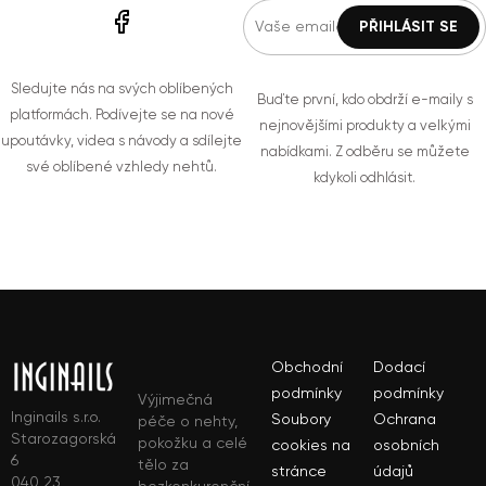
Sledujte nás na svých oblíbených
Buďte první, kdo obdrží e-maily s
platformách. Podívejte se na nové
nejnovějšími produkty a velkými
upoutávky, videa s návody a sdílejte
nabídkami. Z odběru se můžete
své oblíbené vzhledy nehtů.
kdykoli odhlásit.
Obchodní
Dodací
podmínky
podmínky
Výjimečná
Inginails s.r.o.
Soubory
Ochrana
péče o nehty,
Starozagorská
pokožku a celé
cookies na
osobních
6
tělo za
stránce
údajů
040 23