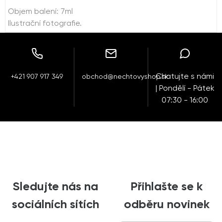
Objem balení: 7ml
Ilustrační fotografie.
Chatujte s námi
+421 907 917 349
obchod@nechtovyshop.sk
| Pondělí - Pátek
07:30 - 16:00
Sledujte nás na
Přihlašte se k
sociálních sítích
odběru novinek