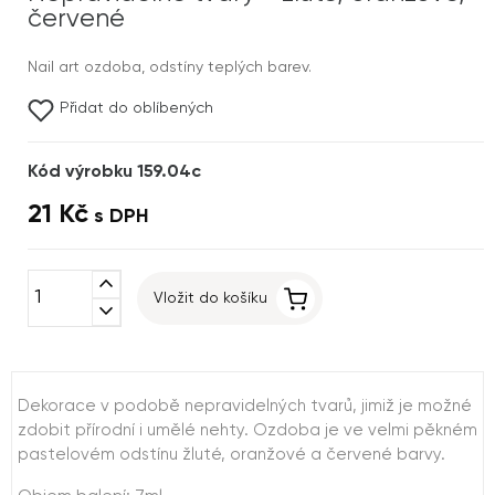
červené
Nail art ozdoba, odstíny teplých barev.
Přidat do oblíbených
Kód výrobku 159.04c
21 Kč
s DPH
expand_less
Vložit do košíku
expand_more
Dekorace v podobě nepravidelných tvarů, jimiž je možné
zdobit přírodní i umělé nehty. Ozdoba je ve velmi pěkném
pastelovém odstínu žluté, oranžové a červené barvy.