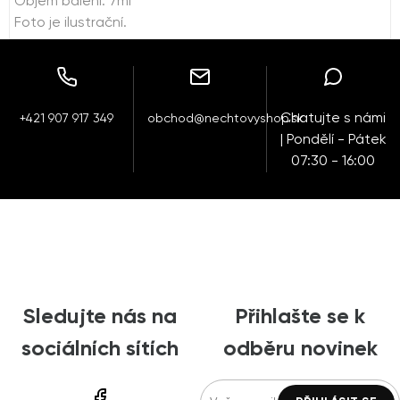
Objem balení: 7ml
Foto je ilustrační.
Chatujte s námi
+421 907 917 349
obchod@nechtovyshop.sk
| Pondělí - Pátek
07:30 - 16:00
Sledujte nás na
Přihlašte se k
sociálních sítích
odběru novinek