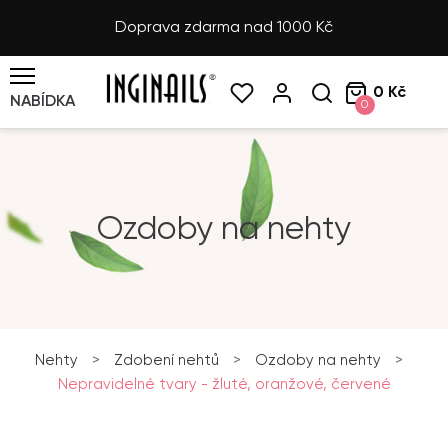
Doprava zdarma nad 1000 Kč
0 Kč
NABÍDKA
0
Ozdoby na nehty
Nehty
>
Zdobení nehtů
>
Ozdoby na nehty
>
Nepravidelné tvary - žluté, oranžové, červené