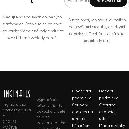
Sledujte nás na svých oblíbených
Buďte první, kdo obdrží e-maily s
platformách. Podívejte se na nové
nejnovějšími produkty a velkými
upoutávky, videa s návody a sdílejte
nabídkami. Z odběru se můžete
své oblíbené vzhledy nehtů.
kdykoli odhlásit.
Obchodní
Dodací
podmínky
podmínky
Výjimečná
Inginails s.r.o.
Soubory
Ochrana
péče o nehty,
Starozagorská
pokožku a celé
cookies na
osobních
6
tělo za
stránce
údajů
040 23
bezkonkurenční
Přihlášení
Mapa stránky
KOŠICE
ceny od roku