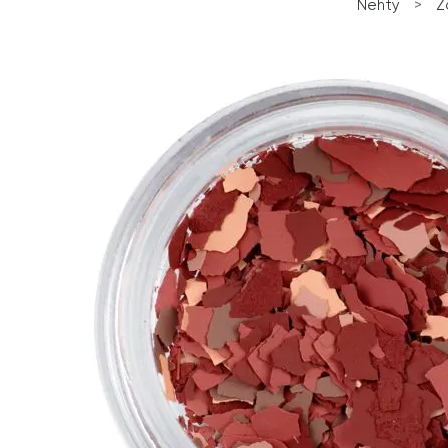
Nehty
>
Z