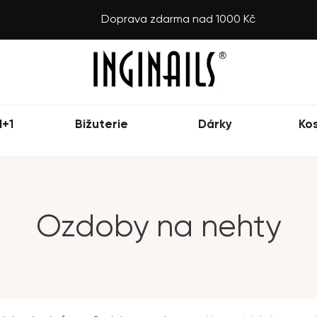
Doprava zdarma nad 1000 Kč
1+1
Bižuterie
Dárky
Ko
Ozdoby na nehty