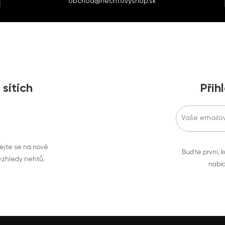
obchod@nechtovyshop.sk
 sítích
Přih
vejte se na nové
Buďte první, k
 vzhledy nehtů.
nabíd