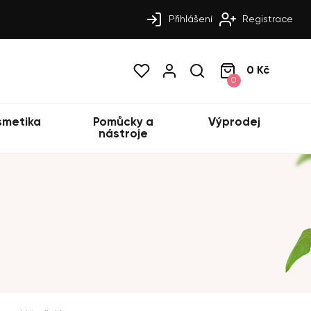
Přihlášení
Registrace
0 Kč
0
smetika
Pomůcky a
Výprodej
nástroje