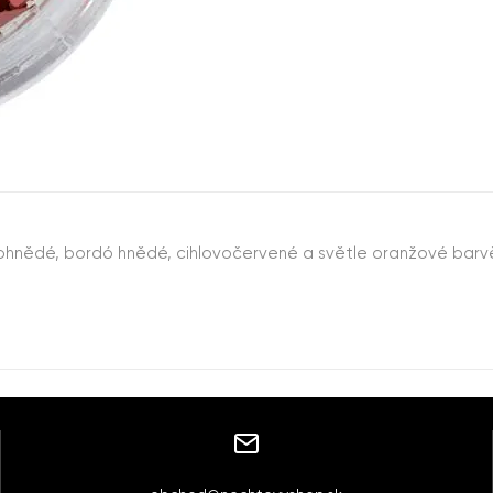
dohnědé, bordó hnědé, cihlovočervené a světle oranžové barvě