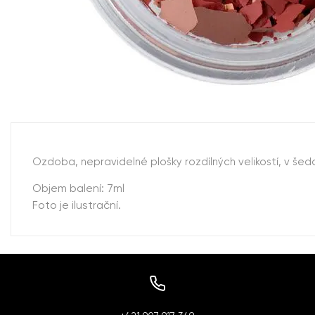
Ozdoba, nepravidelné plošky rozdílných velikostí, v še
Objem balení: 7ml
Foto je ilustrační.