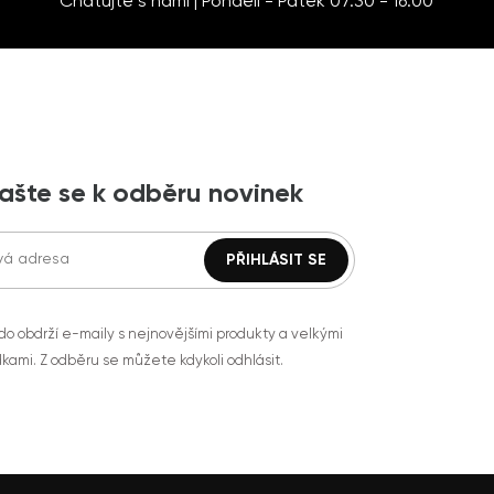
Chatujte s námi | Pondělí - Pátek 07:30 - 16:00
lašte se k odběru novinek
do obdrží e-maily s nejnovějšími produkty a velkými
kami. Z odběru se můžete kdykoli odhlásit.