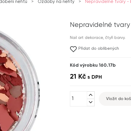
dobení nehtů
>
Ozdoby na nehty
>
Nepravidelné tvary -
Nepravidelné tvary
Nail art dekorace, čtyři barvy.
Přidat do oblíbených
Kód výrobku 160.17b
21 Kč
s DPH
expand_less
Vložit do koš
expand_more