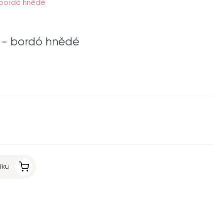
 bordó hnědé
 - bordó hnědé
íku