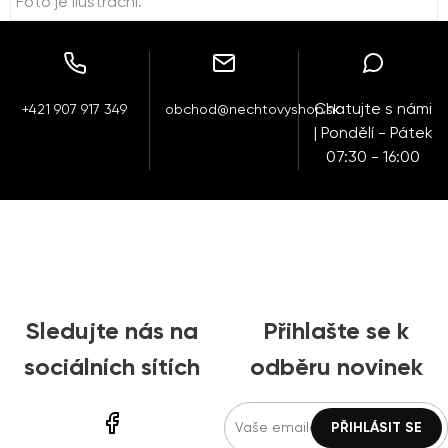
Foto je ilustrační.
Chatujte s námi
+421 907 917 349
obchod@nechtovyshop.sk
| Pondělí - Pátek
07:30 - 16:00
Sledujte nás na
Přihlašte se k
sociálních sítích
odběru novinek