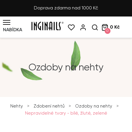
Doprava zdarma nad 1000 Kč
0 Kč
NABÍDKA
0
Ozdoby na nehty
Nehty
>
Zdobení nehtů
>
Ozdoby na nehty
>
Nepravidelné tvary - bílé, žluté, zelené