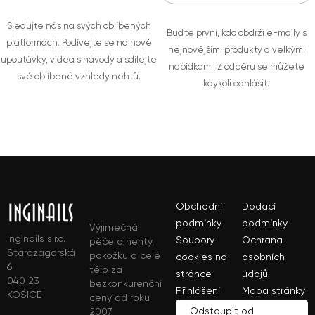
Sledujte nás na svých oblíbených
Buďte první, kdo obdrží e-maily s
platformách. Podívejte se na nové
nejnovějšími produkty a velkými
upoutávky, videa s návody a sdílejte
nabídkami. Z odběru se můžete
své oblíbené vzhledy nehtů.
kdykoli odhlásit.
Obchodní
Dodací
podmínky
podmínky
Výjimečná
Inginails s.r.o.
Soubory
Ochrana
péče o nehty,
Starozagorská
pokožku a celé
cookies na
osobních
6
tělo za
stránce
údajů
040 23
bezkonkurenční
Přihlášení
Mapa stránky
KOŠICE
ceny od roku
Odstoupit od
2007