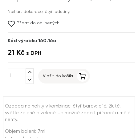
Nail art dekorace, čtyři odstíny.
Přidat do oblíbených
Kód výrobku 160.16a
21 Kč
s DPH
expand_less
Vložit do košíku
expand_more
Ozdoba na nehty v kombinaci čtyř barev: bílé, žluté,
světle zelené a zelené. Je možné zdobit přírodní i umělé
nehty.
Objem balení: 7ml