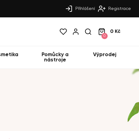
Přihlášení
Registrace
0 Kč
0
smetika
Pomůcky a
Výprodej
nástroje