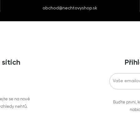
obchod@nechtovyshop.sk
 sítích
Přih
vejte se na nové
Buďte první, k
 vzhledy nehtů.
nabíd