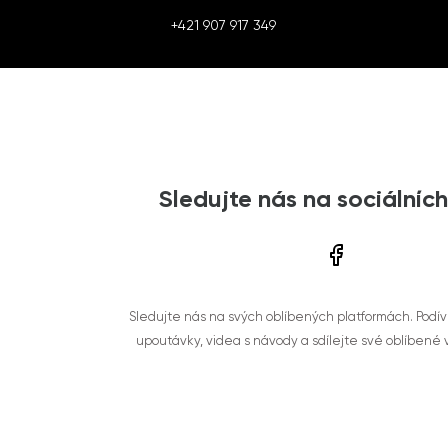
+421 907 917 349
Sledujte nás na sociálních
Sledujte nás na svých oblíbených platformách. Podí
upoutávky, videa s návody a sdílejte své oblíbené