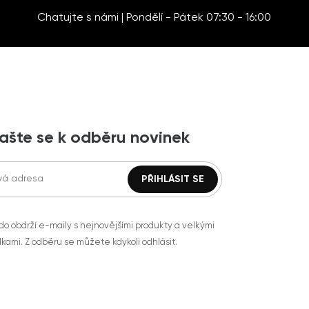
Chatujte s námi | Pondělí - Pátek 07:30 - 16:00
lašte se k odběru novinek
do obdrží e-maily s nejnovějšími produkty a velkými
kami. Z odběru se můžete kdykoli odhlásit.