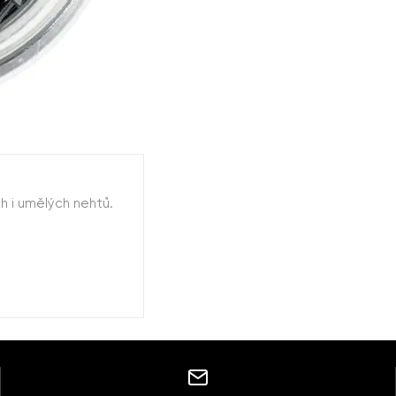
h i umělých nehtů.