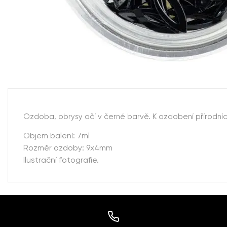
Ozdoba, obrysy očí v černé barvě. K ozdobení přírodníc
Objem balení: 7ml
Rozměr ozdoby: 9x4mm
Ilustrační fotografie.