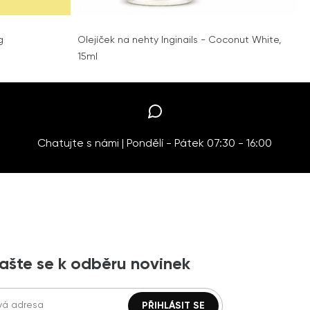
g
Olejíček na nehty Inginails - Coconut White,
15ml
Chatujte s námi | Pondělí - Pátek 07:30 - 16:00
lašte se k odběru novinek