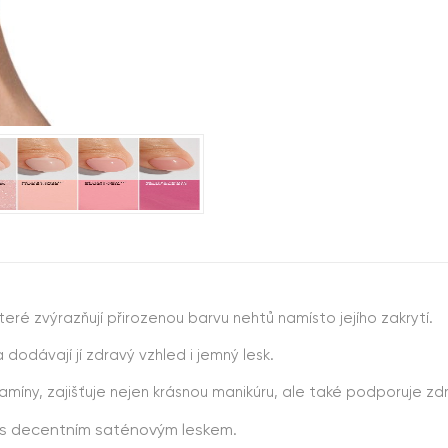
eré zvýrazňují přirozenou barvu nehtů namísto jejího zakrytí.
 dodávají jí zdravý vzhled i jemný lesk.
amíny, zajišťuje nejen krásnou manikúru, ale také podporuje zdra
n s decentním saténovým leskem.