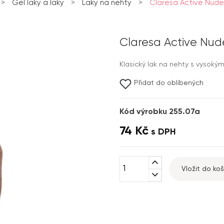
>
Gel laky a laky
>
Laky na nehty
>
Claresa Active Nude N
Claresa Active Nude 
Klasický lak na nehty s vysokým
Přidat do oblíbených
Kód výrobku 255.07a
74 Kč
s DPH
expand_less
Vložit do koš
expand_more