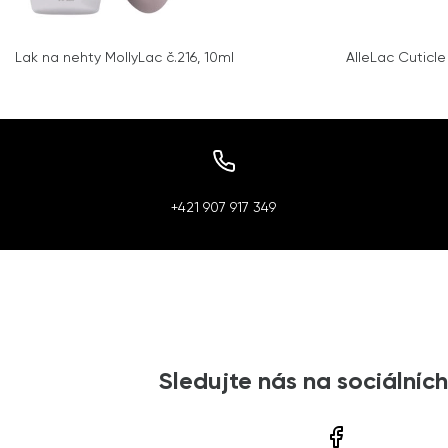
Lak na nehty MollyLac č.216, 10ml
AlleLac Cuticl
+421 907 917 349
Sledujte nás na sociálních