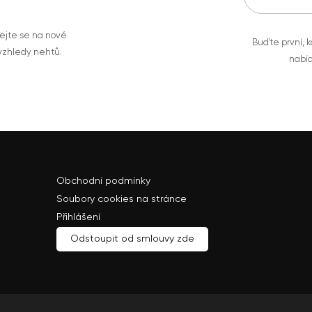
vejte se na nové
Buďte první, k
 vzhledy nehtů.
nabíd
Obchodní podmínky
Soubory cookies na stránce
Přihlášení
Odstoupit od smlouvy zde