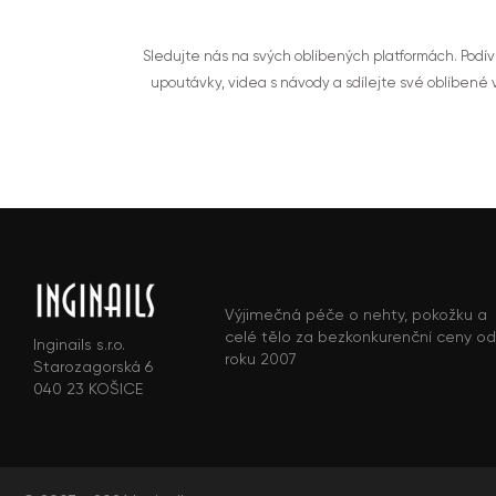
Sledujte nás na svých oblíbených platformách. Podí
upoutávky, videa s návody a sdílejte své oblíbené
Výjimečná péče o nehty, pokožku a
celé tělo za bezkonkurenční ceny od
Inginails s.r.o.
roku 2007
Starozagorská 6
040 23 KOŠICE