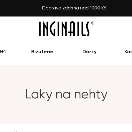
Doprava zdarma nad 1000 Kč
1+1
Bižuterie
Dárky
Ko
Laky na nehty