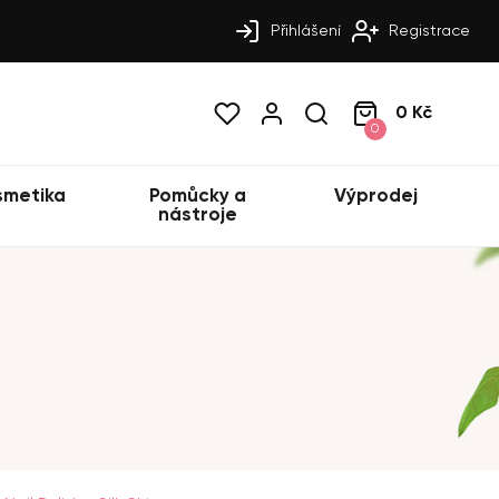
Přihlášení
Registrace
0 Kč
0
smetika
Pomůcky a
Výprodej
nástroje