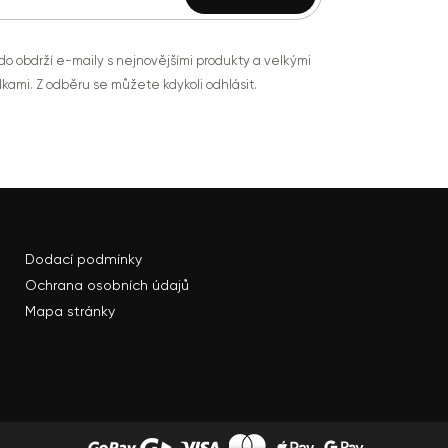
do obdrží e-maily s nejnovějšími produkty a velkými
kami. Z odběru se můžete kdykoli odhlásit.
Dodací podmínky
Ochrana osobních údajů
Mapa stránky