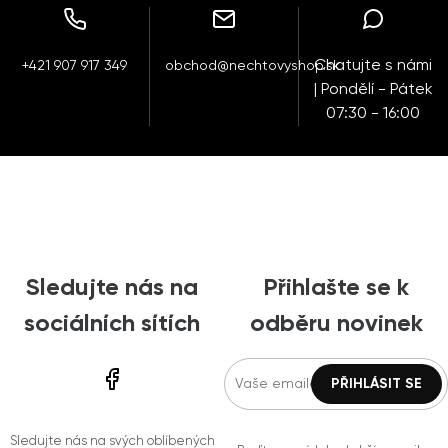
Chatujte s námi
+421 907 917 349
obchod@nechtovyshop.sk
| Pondělí - Pátek
07:30 - 16:00
Sledujte nás na
Přihlašte se k
sociálních sítích
odběru novinek
Sledujte nás na svých oblíbených