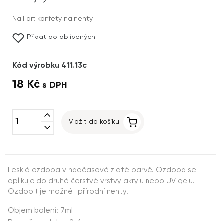
Nail art konfety na nehty.
Přidat do oblíbených
Kód výrobku 411.13c
18 Kč
s DPH
expand_less
Vložit do košíku
expand_more
Lesklá ozdoba v nadčasové zlaté barvě. Ozdoba se
aplikuje do druhé čerstvé vrstvy akrylu nebo UV gelu.
Ozdobit je možné i přírodní nehty.
Objem balení: 7ml