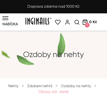
Doprava zdarma nad 1000 Kč
0 Kč
NABÍDKA
0
Ozdoby na nehty
Nehty
>
Zdobení nehtů
>
Ozdoby na nehty
>
Obrysy očí- zlaté