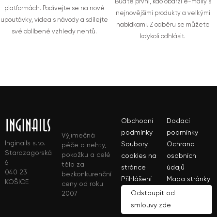
Buďte první, kdo obdrží e-maily s
platformách. Podívejte se na nové
nejnovějšími produkty a velkými
upoutávky, videa s návody a sdílejte
nabídkami. Z odběru se můžete
své oblíbené vzhledy nehtů.
kdykoli odhlásit.
Obchodní
Dodací
podmínky
podmínky
Výjimečná
Inginails s.r.o.
Soubory
Ochrana
péče o nehty,
Starozagorská
pokožku a celé
cookies na
osobních
6
tělo za
stránce
údajů
040 23
bezkonkurenční
Přihlášení
Mapa stránky
KOŠICE
ceny od roku
Odstoupit od
2007
smlouvy zde