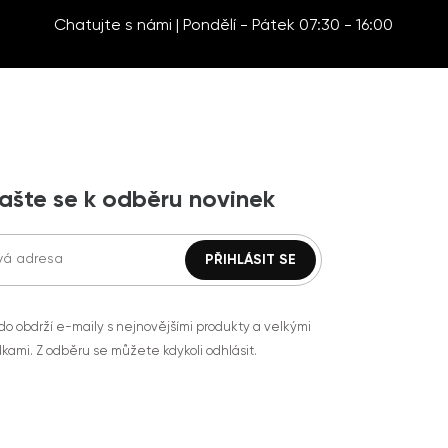
Chatujte s námi | Pondělí - Pátek 07:30 - 16:00
lašte se k odběru novinek
do obdrží e-maily s nejnovějšími produkty a velkými
kami. Z odběru se můžete kdykoli odhlásit.