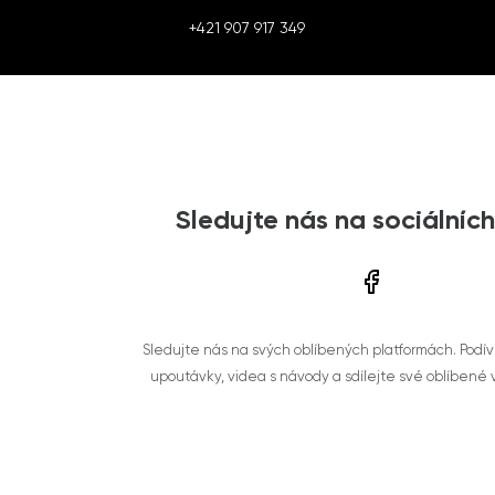
+421 907 917 349
Sledujte nás na sociálních
Sledujte nás na svých oblíbených platformách. Podí
upoutávky, videa s návody a sdílejte své oblíbené