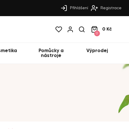
Přihlášení
Registrace
0 Kč
0
smetika
Pomůcky a
Výprodej
nástroje