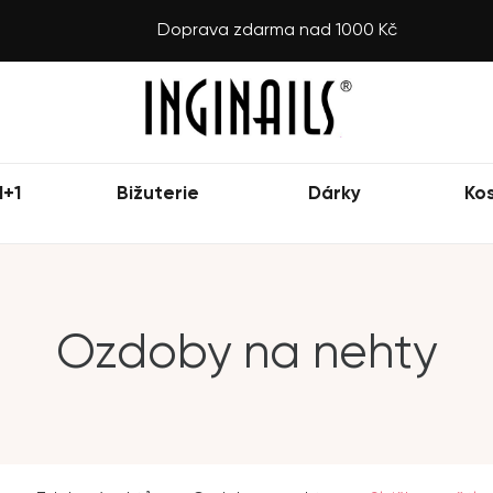
Doprava zdarma nad 1000 Kč
1+1
Bižuterie
Dárky
Ko
Ozdoby na nehty