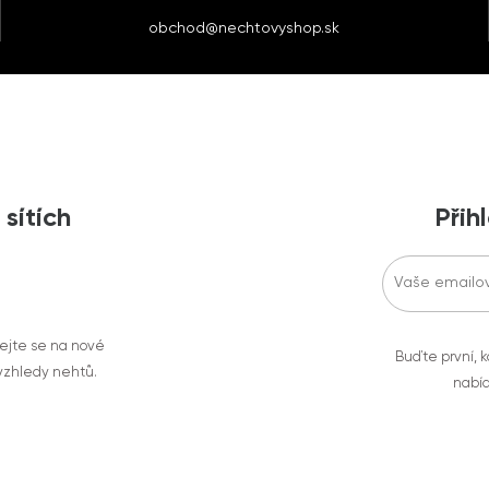
obchod@nechtovyshop.sk
 sítích
Přih
vejte se na nové
Buďte první, k
 vzhledy nehtů.
nabíd