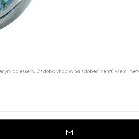
eleným odleskem. Ozdoba vhodná na zdobení nehtů všemi metod