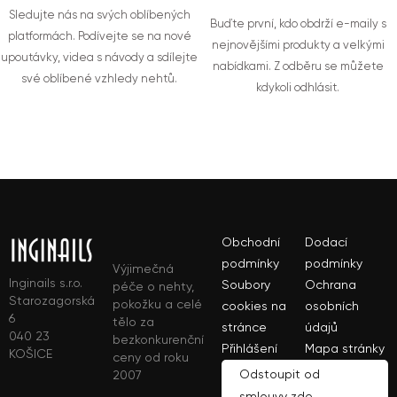
Sledujte nás na svých oblíbených
Buďte první, kdo obdrží e-maily s
platformách. Podívejte se na nové
nejnovějšími produkty a velkými
upoutávky, videa s návody a sdílejte
nabídkami. Z odběru se můžete
své oblíbené vzhledy nehtů.
kdykoli odhlásit.
Obchodní
Dodací
podmínky
podmínky
Výjimečná
Inginails s.r.o.
Soubory
Ochrana
péče o nehty,
Starozagorská
pokožku a celé
cookies na
osobních
6
tělo za
stránce
údajů
040 23
bezkonkurenční
Přihlášení
Mapa stránky
KOŠICE
ceny od roku
Odstoupit od
2007