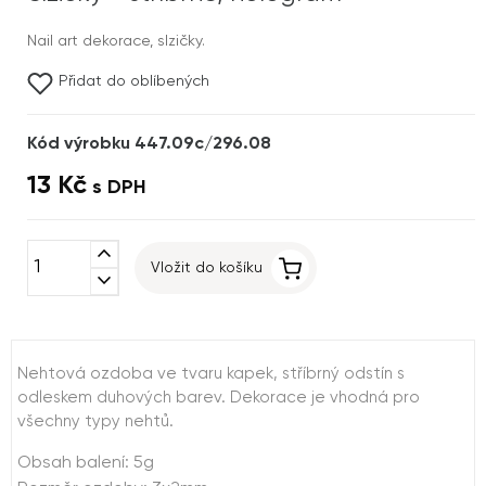
Nail art dekorace, slzičky.
Přidat do oblíbených
Kód výrobku 447.09c/296.08
13 Kč
s DPH
expand_less
Vložit do košíku
expand_more
Nehtová ozdoba ve tvaru kapek, stříbrný odstín s
odleskem duhových barev. Dekorace je vhodná pro
všechny typy nehtů.
Obsah balení: 5g