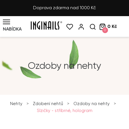
Doprava zdarma nad 1000 Kč
0 Kč
NABÍDKA
0
Ozdoby na nehty
Nehty
>
Zdobení nehtů
>
Ozdoby na nehty
>
Slzičky - stříbrné, hologram