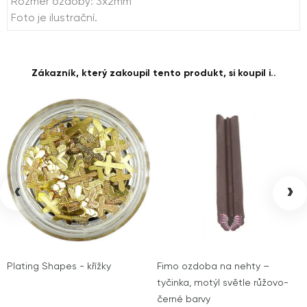
Rozměr ozdoby: 3x2mm
Foto je ilustrační.
Zákazník, který zakoupil tento produkt, si koupil i..
‹
›
Plating Shapes - křížky
Fimo ozdoba na nehty –
tyčinka, motýl světle růžovo-
černé barvy