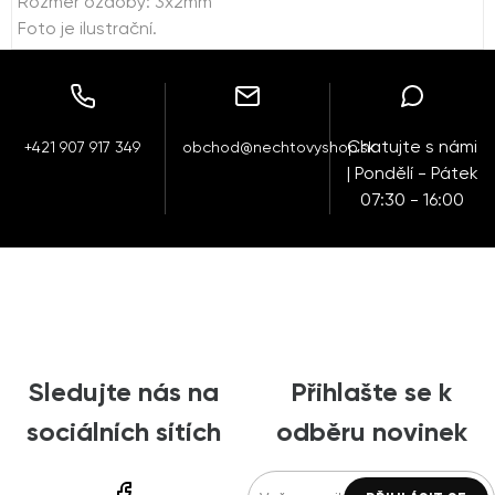
Rozměr ozdoby: 3x2mm
Foto je ilustrační.
Chatujte s námi
+421 907 917 349
obchod@nechtovyshop.sk
| Pondělí - Pátek
07:30 - 16:00
Sledujte nás na
Přihlašte se k
sociálních sítích
odběru novinek