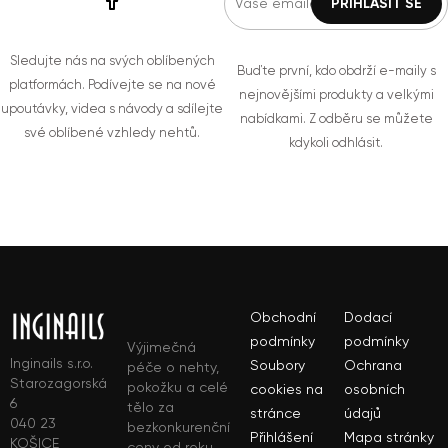
Sledujte nás na svých oblíbených
Buďte první, kdo obdrží e-maily s
platformách. Podívejte se na nové
nejnovějšími produkty a velkými
upoutávky, videa s návody a sdílejte
nabídkami. Z odběru se můžete
své oblíbené vzhledy nehtů.
kdykoli odhlásit.
Obchodní
Dodací
podmínky
podmínky
Výjimečná
Inginails s.r.o.
Soubory
Ochrana
péče o nehty,
Starozagorská
pokožku a celé
cookies na
osobních
6
tělo za
stránce
údajů
040 23
bezkonkurenční
Přihlášení
Mapa stránky
KOŠICE