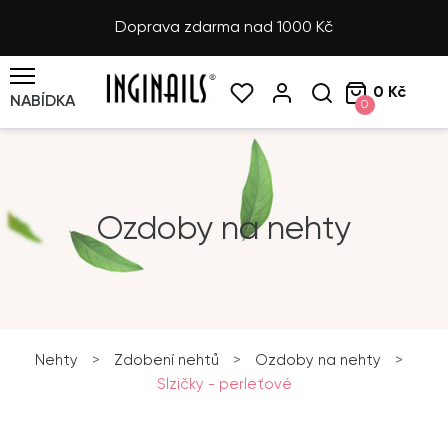
Doprava zdarma nad 1000 Kč
0 Kč
NABÍDKA
0
Ozdoby na nehty
Nehty
>
Zdobení nehtů
>
Ozdoby na nehty
>
Slzičky - perleťové