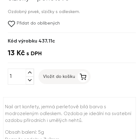
Ozdobný prvek, slzičky s odleskem.
Přidat do oblíbených
Kód výrobku 437.11c
13 Kč
s DPH
expand_less
Vložit do košíku
expand_more
Nail art konfety, jemná perleťově bílá barva s
modrozeleným odleskem. Ozdoba je ideální na svatební
ozdobu přírodních i umělých nehtů.
Obsah balení: 5g