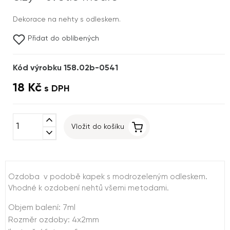
Dekorace na nehty s odleskem.
Přidat do oblíbených
Kód výrobku 158.02b-0541
18 Kč
s DPH
expand_less
Vložit do košíku
expand_more
Ozdoba v podobě kapek s modrozeleným odleskem.
Vhodné k ozdobení nehtů všemi metodami.
Objem balení: 7ml
Rozměr ozdoby: 4x2mm