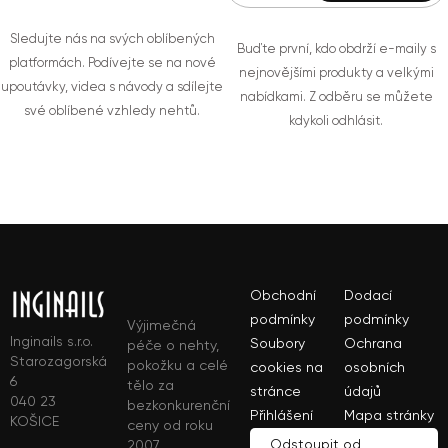
Sledujte nás na svých oblíbených
Buďte první, kdo obdrží e-maily s
platformách. Podívejte se na nové
nejnovějšími produkty a velkými
upoutávky, videa s návody a sdílejte
nabídkami. Z odběru se můžete
své oblíbené vzhledy nehtů.
kdykoli odhlásit.
Obchodní
Dodací
podmínky
podmínky
Výjimečná
Inginails s.r.o.
Soubory
Ochrana
péče o nehty,
Starozagorská
pokožku a celé
cookies na
osobních
6
tělo za
stránce
údajů
040 23
bezkonkurenční
Přihlášení
Mapa stránky
KOŠICE
ceny od roku
Odstoupit od
2007