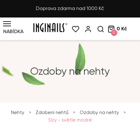
Doprava zdarma nad 1000 Kč
0 Kč
NABÍDKA
0
Ozdoby na nehty
Nehty
>
Zdobení nehtů
>
Ozdoby na nehty
>
Slzy - světle modré