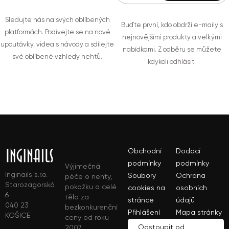
Sledujte nás na svých oblíbených
Buďte první, kdo obdrží e-maily s
platformách. Podívejte se na nové
nejnovějšími produkty a velkými
upoutávky, videa s návody a sdílejte
nabídkami. Z odběru se můžete
své oblíbené vzhledy nehtů.
kdykoli odhlásit.
Obchodní
Dodací
podmínky
podmínky
Výjimečná
Inginails s.r.o.
Soubory
Ochrana
péče o nehty,
Starozagorská
pokožku a celé
cookies na
osobních
6
tělo za
stránce
údajů
040 23
bezkonkurenční
Přihlášení
Mapa stránky
KOŠICE
ceny od roku
Odstoupit od
2007