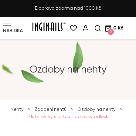
Doprava zdarma nad 1000 Kč
0 Kč
NABÍDKA
0
Ozdoby na nehty
Nehty
>
Zdobení nehtů
>
Ozdoby na nehty
>
Žluté kvítky s dírkou - barevný odlesk