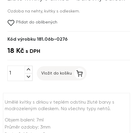
Ozdoba na nehty, kvítky s odleskem.
Přidat do oblíbených
Kód výrobku 181.06b-0276
18 Kč
s DPH
expand_less
Vložit do košíku
expand_more
Umělé kvítky s dírkou v teplém odstínu žluté barvy s
modrozeleným odleskem. Na všechny typy nehtů.
Objem balení: 7ml
Průměr ozdoby: 3mm