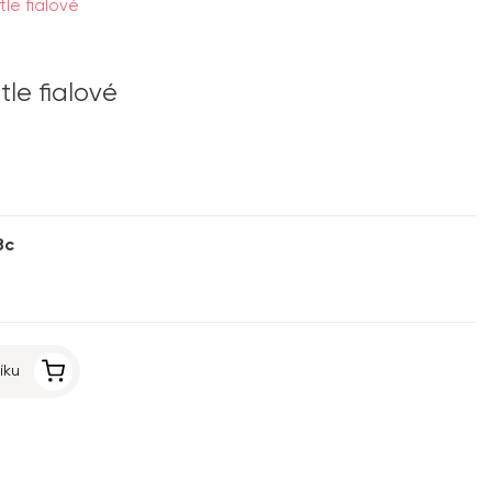
tle fialové
tle fialové
8c
íku