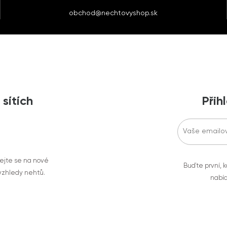
obchod@nechtovyshop.sk
 sítích
Přih
vejte se na nové
Buďte první, k
 vzhledy nehtů.
nabíd