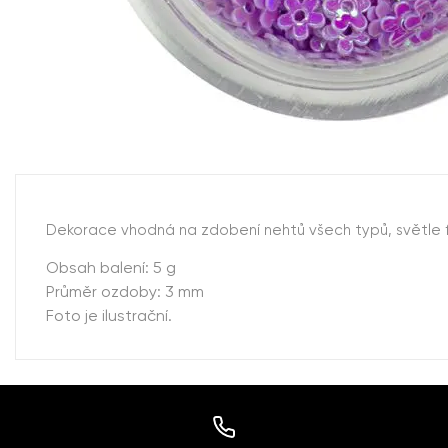
Dekorace vhodná na zdobení nehtů všech typů, světle fial
Obsah balení: 5 g
Průměr ozdoby: 3 mm
Foto je ilustrační.