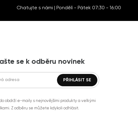
Chatujte s námi | Pondělí - Pátek 07:30 - 16:00
lašte se k odběru novinek
do obdrží e-maily s nejnovějšími produkty a velkými
kami. Z odběru se můžete kdykoli odhlásit.