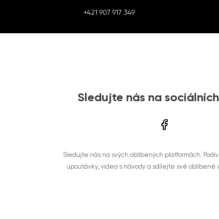
+421 907 917 349
Sledujte nás na sociálních
Sledujte nás na svých oblíbených platformách. Podí
upoutávky, videa s návody a sdílejte své oblíbené