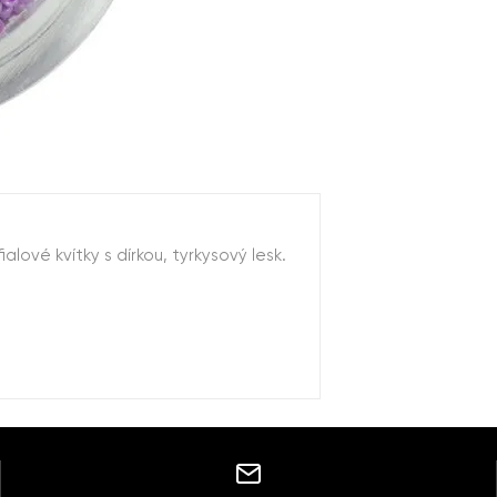
ové kvítky s dírkou, tyrkysový lesk.