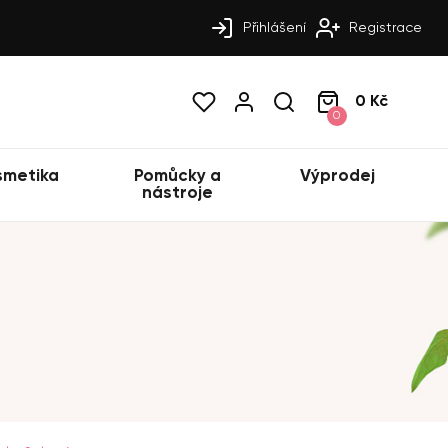
Přihlášení
Registrace
0 Kč
0
smetika
Pomůcky a
Výprodej
nástroje