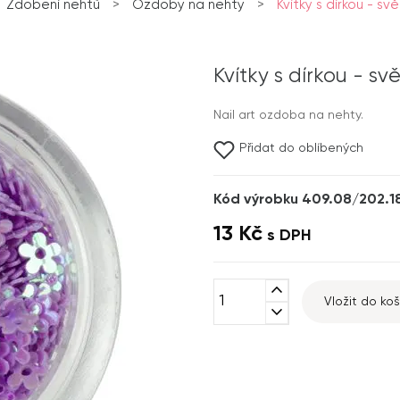
Zdobení nehtů
>
Ozdoby na nehty
>
Kvítky s dírkou - svě
Kvítky s dírkou - svě
Nail art ozdoba na nehty.
Přidat do oblíbených
Kód výrobku 409.08/202.1
13 Kč
s DPH
expand_less
Vložit do koš
expand_more