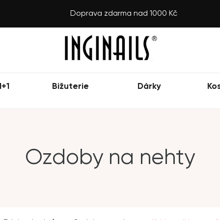
Doprava zdarma nad 1000 Kč
1+1
Bižuterie
Dárky
Ko
Ozdoby na nehty